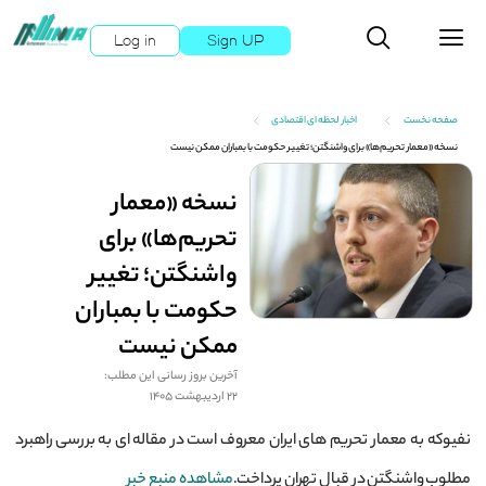
Log in
Sign UP
صفحه نخست
اخبار لحظه ای اقتصادی
نسخه «معمار تحریم‌ها» برای واشنگتن؛ تغییر حکومت با بمباران ممکن نیست
نسخه «معمار
تحریم‌ها» برای
واشنگتن؛ تغییر
حکومت با بمباران
ممکن نیست
آخرین بروز رسانی این مطلب:
22 اردیبهشت 1405
نفیوکه به معمار تحریم های ایران معروف است در مقاله ای به بررسی راهبرد
مطلوب واشنگتن در قبال تهران پرداخت.
مشاهده منبع خبر