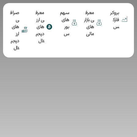
بروکر
معرف
سهم
معرف
صراف
فارک
ی بازار
های
ی ارز
ی
س
های
بور
های
های
مالی
س
دیجی
ارز
تال
دیجی
تال