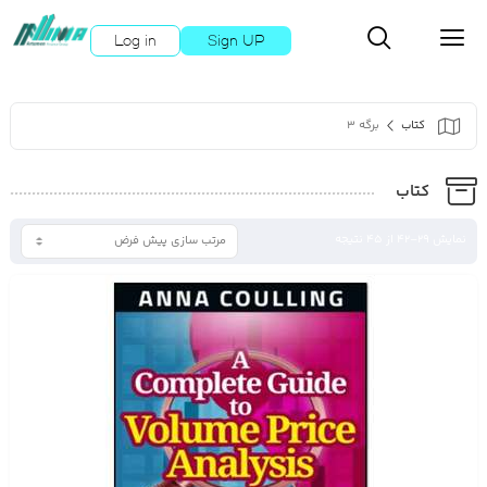
Log in
Sign UP
کتاب
برگه 3
کتاب
نمایش 29–42 از 45 نتیجه