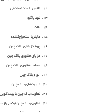
تراکنش‌های کارآمد، خصوصی و امن
نانس یا عدد تصادفی
شفافیت فناوری
بانکداری بدون بانک
نود یا گره
معایب فناوری بلاک چین
بلاک
هزینه گزاف فناوری‌های مرتبط با بلاک چین
نرخ TPS (تراکنش در ثانیه) پایین
ماینر یا استخراج‌کننده
فعالیت‌های غیرقانونی
پروتکل‌های بلاک چین
انواع بلاک چین
بلاک چین عمومی
مزایای فناوری بلاک چین
بلاک چین خصوصی
معایب فناوری بلاک چین
بلاک چین هیبریدی
بلاک چین کنسرسیومی
انواع بلاک چین
کاربردهای بلاک‌چین
کاربردهای بلاک چین
قراردادهای هوشمند
امور مالی غیرمتمرکز
تفاوت بلاک چین با بیت کوین
توکن‌های غیرمثلی
فناوری بلاک چین ترکیبی از س
زنجیره تأمین
مطالبات بیمه