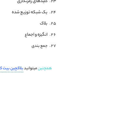
کلیدهای رمزنگاری
تأیید هویت
یک شبکه توزیع شده
اینترنت اشیا
آرشیو و ذخیره فایل
بلاک
سیستم رأی‌ گیری
انگیزه و اجماع
مراقبت‌های بهداشتی
سوابق مالکیت اموال
جمع بندی
تفاوت بلاک چین با بیت کوین
فناوری بلاک چین ترکیبی از سه فناوری قدیمی
کلیدهای رمزنگاری
همچنین
میتوانید
بلاکچین بیت 
یک شبکه توزیع شده
بلاک
انگیزه و اجماع
جمع‌بندی
بهترین تعریف برای بلاک چین چیست
بلاک چین چیست pdf
هدف بلاک چین چیست
بلاک چین چیست نی نی سایت
نصب بلاک چین