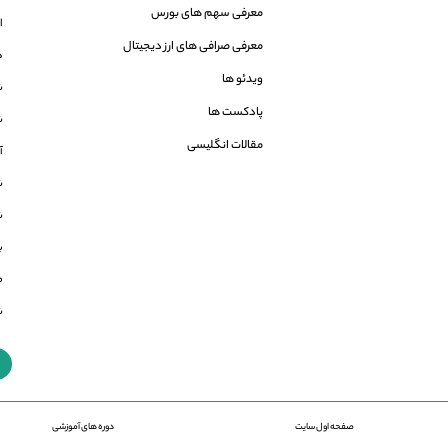
معرفی سهم های بورس
ا
معرفی صرافی های ارز دیجیتال
ه
ویدئو ها
ش
پادکست ها
ش
مقالات انگلیسی
آمو
شاخص 
شاخص 
بر
م
شاخ
صفحه اول سایت
دوره های آموزشی