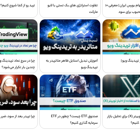
بهترین سبد سهام بورس ایران | معرفی ۱۰
تفاوت استراتژی های بک تستی با لایو
ترید رو از کجا شروع کنیم؟
حبوب برای سود
مارکت
 تریدینگ ویو |
آموزش تبدیل استایل ظاهر متاتریدر به
چرا در سرچ نماد تریدینگ و
تریدینگ ویو
چندین بار تکرار می‌شود؟
چطور از اخبار توییتر (X) برای تحلیل بازار
صندوق ETF چیست؟ چطور در ETF
چرا تریدر بعد از سود، ضرر 
 کنیم؟
سرمایه گذاری کنیم؟