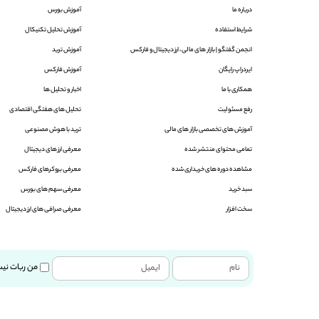
درباره ما
آموزش بورس
شرایط استفاده
آموزش تحلیل تکنیکال
انجمن گفتگو |‌ بازار های مالی ، ارز دیجیتال و فارکس
آموزش ترید
ایردراپ رایگان
آموزش فارکس
همکاری با ما
اخبار و تحلیل ها
رفع مسئولیت
تحلیل های هفتگی اقتصادی
آموزش های تخصصی بازار های مالی
ترید با هوش مصنوعی
تمامی محتوای منتشر شده
معرفی ارز های دیجیتال
مشاهده دوره های خریداری شده
معرفی بروکرهای فارکس
سبد خرید
معرفی سهم های بورس
سخت افزار
معرفی صرافی های ارز دیجیتال
من ربات نی