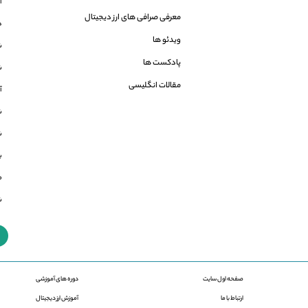
ا
معرفی صرافی های ارز دیجیتال
ه
ویدئو ها
ش
پادکست ها
ش
مقالات انگلیسی
آمو
شاخص 
شاخص 
بر
م
شاخ
صفحه اول سایت
دوره های آموزشی
ارتباط با ما
آموزش ارز دیجیتال