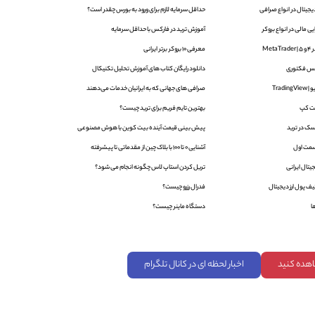
یجیتال در انواع صرافی
حداقل سرمایه لازم برای ورود به بورس چقدر است؟
 مالی در انواع بروکر
آموزش ترید در فارکس با حداقل سرمایه
Met
معرفی 10 بروکر برتر ایرانی
دانلود رایگان کتاب های آموزش تحلیل تکنیکال
Trad
صرافی های جهانی که به ایرانیان خدمات می‌دهند
ت کپ
بهترین تایم فریم برای ترید چیست؟
ک در ترید
پیش بینی قیمت آینده بیت کوین با هوش مصنوعی
آشنایی 0 تا 100 با بلاک‌ چین از مقدماتی تا پیشرفته
یتال ایرانی
تریل کردن استاپ لاس چگونه انجام می شود؟
ف پول ارز دیجیتال
فدرال رزرو چیست؟
ا
دستگاه ماینر چیست؟
اهده کنید
اخبار لحظه ای در کانال تلگرام