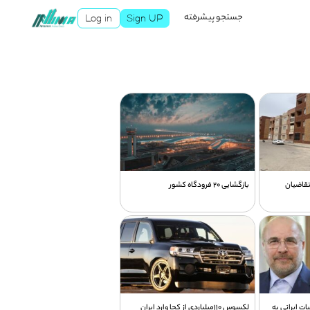
جستجو پیشرفته
Log in
Sign UP
به متقاضیان
بازگشایی 20 فرودگاه کشور
ت ایرانی به
لکسوس 110میلیاردی از کجا وارد ایران