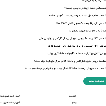
سکلپ در فارکس چیست؟
مبستگی جفت ارزها در فارکس چیست؟
اخص های قابل ترید در فارکس چیست؟ آموزش 0 تا 100
اخص داوجونز چیست؟ معرفی کامل Dow Jones
زش 0 تا 100 سایت فارکس فکتوری
ISM چیست؟ بررسی تأثیر آن بر دلار، فارکس و بازارهای مالی
PMI چیست و چرا برای بازارهای مالی اهمیت دارد؟
رسی کامل بروکر ارانته (Errante) برای معامله‌گران ایرانی
قایسه بروکر آلپاری، آمارکتس و ارانته | کدام بروکر برای ترید بهتر است؟
ص خرده‌فروشی (Retail Sales Index) چیست و چرا برای تریدرها مهم است؟
مشاهده بیشتر
پادکست
ترید رو از کجا شروع کنیم؟
ویدئو
آموزش 0 تا 100 مدیریت سرمایه در فارکس