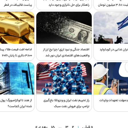
ون تومان
راهکار برای حل ناترازی وجود دارد
ریاست قالیباف در قطر
ان غذایی در کوبا وارد
اقتصاد جنگی و نبرد ارزی/چرا نرخ ارز از
ادامه افت قیمت طلا/ پیش
واقعیت‌های اقتصادی ایران دور شد
3800 دلاری تا پایان 2026
مهلت تعهدات واردات
راز تحریم نفت ایران و ونزوئلا؛ باج‌گیری
از هند تا لوکزامبورگ؛ پول
ترامپ برای فروش نفت سبک
شده ایران کجاست؟
« قبلی
1
2
3
…
15
بعدی »