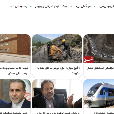
ی و بررسی
سیگنال ترید
ثبت نام در صرافی و بروکر
پشتیبانی
رافیکی جاده‌های شمال
«گنج پنهان» ایران می‌تواند جای نفت را
شوک جدید 1میلیاردی 
بگیرد؟
نهضت ملی مسکن
راه‌اندازی قطار سنندج-مشهد از 7
با بحران قریب‌الوقوع بنزین مواجه‌ایم/
آخرین وضعیت مذاکرات هیا