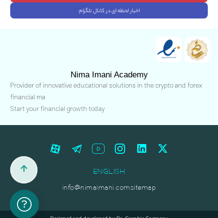
اخبار لحظه ای در کانال تلگرام
Nima Imani Academy
Provider of innovative educational solutions in the crypto and forex
financial ma
Start your financial growth today
ENGLISH
info@nimaimani.com
sitemap