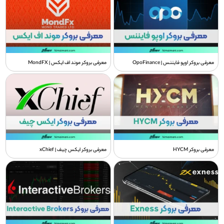
معرفی بروکر اوپو فایننس | OpoFinance
معرفی بروکر موند اف ایکس | MondFX
معرفی بروکر HYCM
معرفی بروکر ایکس چیف | xChief