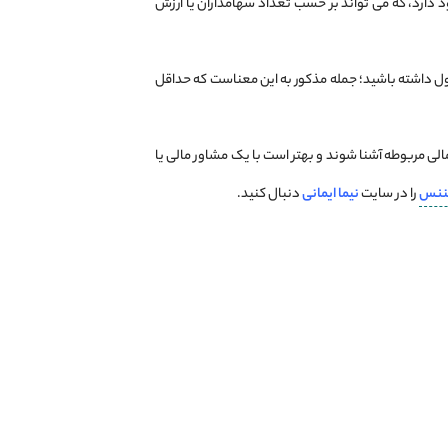
د دارد، که می ‌تواند بر حسب تعداد سهامداران یا ارزش
ق بهادار، برای خريد يک سهم (به جز عرضه های اولیه) بايد حداقل 500 هزار تومان پول داشته باشید؛ جمله مذکور به این معناست که حداقل
 مالی مربوطه آشنا شوند و بهتر است با یک مشاور مالی یا
ننس
را در سایت
نیما ایمانی
دنبال کنید.