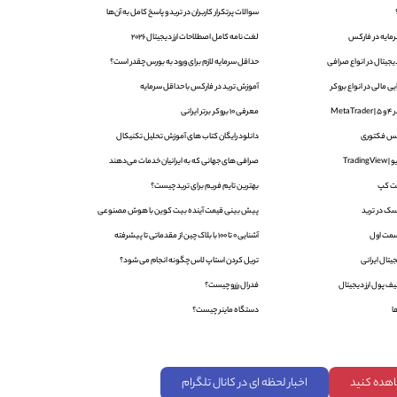
سوالات پرتکرار کاربران در ترید و پاسخ کامل به آن‌ها
لغت نامه کامل اصطلاحات ارز دیجیتال 2026
یجیتال در انواع صرافی
حداقل سرمایه لازم برای ورود به بورس چقدر است؟
 مالی در انواع بروکر
آموزش ترید در فارکس با حداقل سرمایه
Met
معرفی 10 بروکر برتر ایرانی
دانلود رایگان کتاب های آموزش تحلیل تکنیکال
Trad
صرافی های جهانی که به ایرانیان خدمات می‌دهند
ت کپ
بهترین تایم فریم برای ترید چیست؟
ک در ترید
پیش بینی قیمت آینده بیت کوین با هوش مصنوعی
آشنایی 0 تا 100 با بلاک‌ چین از مقدماتی تا پیشرفته
یتال ایرانی
تریل کردن استاپ لاس چگونه انجام می شود؟
ف پول ارز دیجیتال
فدرال رزرو چیست؟
ا
دستگاه ماینر چیست؟
اهده کنید
اخبار لحظه ای در کانال تلگرام