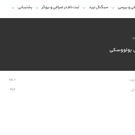
ی و بررسی
سیگنال ترید
ثبت نام در صرافی و بروکر
پشتیبانی
ی
اس بولووسکی
2 Mb
لود
PDF
یل