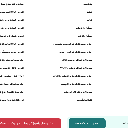
پادکست
ترید رو از کجا شروع کنیم؟
ویدئو
آموزش 0 تا 100 مدیریت سرمایه در فارکس
کتاب
آموزش خرید و فروش ارز د
سیگنال ارز دیجیتال
آموزش خرید و فروش دارایی
سیگنال فارکس
آشنایی با نرم افزار متاتریدر 4 و 5 | aTrader
آموزش ثبت نام در صرافی بیت یونیکس
آموزش 0 تا 100 سایت فارکس فکتوری
آموزش ثبت نام در صرافی ال بانک
آموزش سایت تریدینگ ویو | ingView
ثبت نام در صرافی توبیت Toobit
معرفی سایت کوین مارک
ثبت نام در صرافی ویکس Weex
آموزش کامل مدیریت ریس
آموزش ثبت نام در بروکر اوربکس Orbex
0 تا 100 کندل شناسی-قسمت اول
آموزش ثبت نام در بروکر ای پلنت
معرفی صرافی برتر ارز دیج
ثبت نام در بروکر دلتا اف ایکس
معرفی و مقایسه انواع کی
مقالات انگلیسی
ابزار های مورد نیاز تریدر ه
ویدئو های آموزشی ما رو در یوتیوب مش
ستم
عضویت در خبرنامه