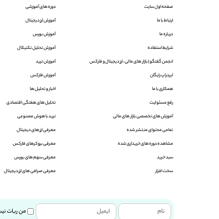
صفحه اول سایت
دوره های آموزشی
ارتباط با ما
آموزش ارز دیجیتال
درباره ما
آموزش بورس
شرایط استفاده
آموزش تحلیل تکنیکال
انجمن گفتگو |‌ بازار های مالی ، ارز دیجیتال و فارکس
آموزش ترید
ایردراپ رایگان
آموزش فارکس
همکاری با ما
اخبار و تحلیل ها
رفع مسئولیت
تحلیل های هفتگی اقتصادی
آموزش های تخصصی بازار های مالی
ترید با هوش مصنوعی
تمامی محتوای منتشر شده
معرفی ارز های دیجیتال
مشاهده دوره های خریداری شده
معرفی بروکرهای فارکس
سبد خرید
معرفی سهم های بورس
سخت افزار
معرفی صرافی های ارز دیجیتال
من ربات نی