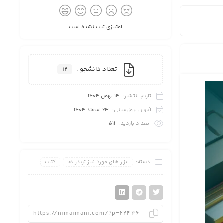
علاقه
امتیازی ثبت نشده است
تعداد دانشجو :
12
مندی
تاریخ انتشار:
14 بهمن 1404
آخرین بروزرسانی:
23 اسفند 1404
تعداد بازدید:
511
ها
دسته:
ابزار های مورد نیاز تریدر ها
کتاب