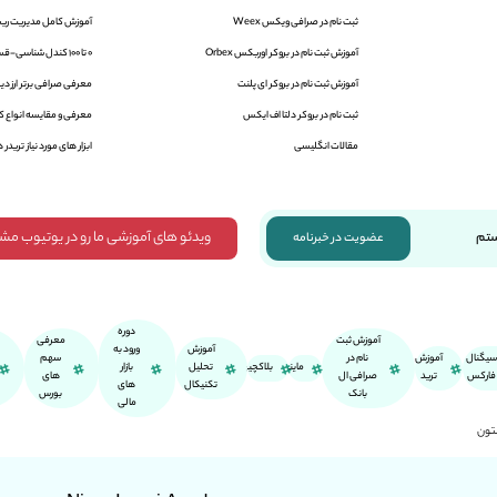
ثبت نام در صرافی ویکس Weex
آموزش کامل مدیریت ریس
آموزش ثبت نام در بروکر اوربکس Orbex
0 تا 100 کندل شناسی-قسمت اول
آموزش ثبت نام در بروکر ای پلنت
معرفی صرافی برتر ارز دیج
ثبت نام در بروکر دلتا اف ایکس
معرفی و مقایسه انواع کی
مقالات انگلیسی
ابزار های مورد نیاز تریدر ه
ویدئو های آموزشی ما رو در یوتیوب مش
ستم
عضویت در خبرنامه
دوره
آموزش ثبت
معرفی
آموزش
ورود به
سیگنال
آموزش
نام در
سهم
ماینر
بلاکچین
تحلیل
بازار
فارکس
ترید
صرافی ال
های
تکنیکال
های
بانک
بورس
مالی
نتون