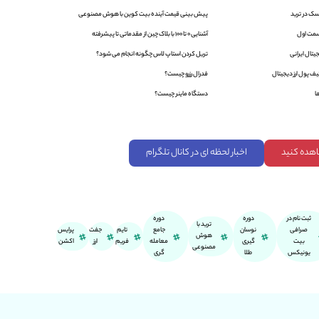
ک در ترید
پیش بینی قیمت آینده بیت کوین با هوش مصنوعی
آشنایی 0 تا 100 با بلاک‌ چین از مقدماتی تا پیشرفته
یتال ایرانی
تریل کردن استاپ لاس چگونه انجام می شود؟
ف پول ارز دیجیتال
فدرال رزرو چیست؟
ا
دستگاه ماینر چیست؟
اهده کنید
اخبار لحظه ای در کانال تلگرام
ثبت نام در
دوره
دوره
ترید با
صرافی
نوسان
جامع
تایم
جفت
پرایس
هوش
بیت
گیری
معامله
فریم
ارز
اکشن
مصنوعی
یونیکس
طلا
گری