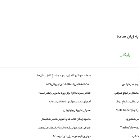
به زبان ساده
رایگان
سوالات پرتکرار کاربران در ترید و پاسخ کامل به آن‌ها
لغت نامه کامل اصطلاحات ارز دیجیتال 2026
یجیتال در انواع صرافی
حداقل سرمایه لازم برای ورود به بورس چقدر است؟
 مالی در انواع بروکر
آموزش ترید در فارکس با حداقل سرمایه
Met
معرفی 10 بروکر برتر ایرانی
دانلود رایگان کتاب های آموزش تحلیل تکنیکال
Trad
صرافی های جهانی که به ایرانیان خدمات می‌دهند
ت کپ
بهترین تایم فریم برای ترید چیست؟