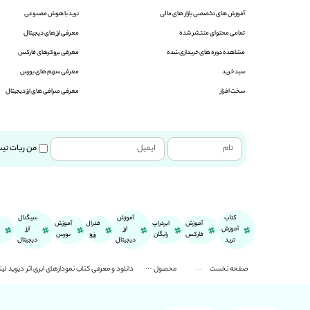
آموزش های تخصصی بازار های مالی
ترید با هوش مصنوعی
تمامی محتوای منتشر شده
معرفی ارز های دیجیتال
مشاهده دوره های خریداری شده
معرفی بروکرهای فارکس
سبد خرید
معرفی سهم های بورس
سخت افزار
معرفی صرافی های ارز دیجیتال
من ربات نی
کتاب
آموزش
سیگنال
آموزش
ایردراپ
فدرال
آموزش
آموزش
ارز
ارز
فارکس
رایگان
رزرو
بورس
ترید
دیجیتال
دیجیتال
صفحه نخست
محصول
دانلود و معرفی کتاب نمودارهای ابری اثر دیوید لی