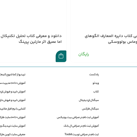
ی کتاب دایره المعارف الگوهای
دانلود و معرفی کتاب تحلیل تکنیکال 
توماس بولووسکی
اما عمیق اثر مارتین پرینگ
رایگان
پادکست
ترید رو از کجا شروع کنیم؟
ویدئو
آموزش 0 تا 100 مدیریت سرمایه در فارکس
کتاب
آموزش خرید و فروش ارز د
سیگنال ارز دیجیتال
آموزش خرید و فروش دارایی
سیگنال فارکس
آشنایی با نرم افزار متاتریدر 4 و 5 | aTrader
آموزش ثبت نام در صرافی بیت یونیکس
آموزش 0 تا 100 سایت فارکس فکتوری
آموزش ثبت نام در صرافی ال بانک
آموزش سایت تریدینگ ویو | ingView
ثبت نام در صرافی توبیت Toobit
معرفی سایت کوین مارک