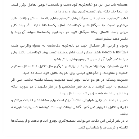
همیشه باید بین این دو (تایم‌فریم کوتاه‌مدت و بلندمدت) نوعی تعادل برقرار کنید.
در اینجا چند نکته برای تصمیم‌گیری بهتر وجود دارد:
اعتبار تایم‌فریم: به‌طور کلی، سیگنال‌های تایم‌فریم‌های بلندمدت (مثل روزانه) اعتبار
بیشتری نسبت به سیگنال‌های کوتاه‌مدت (مثل یک‌ساعته) دارند. اگر روند کلی
نزولی باشد، احتمال اینکه سیگنال خرید در تایم‌فریم یک‌ساعته نتواند آن روند را
تغییر دهد بیشتر است.
وجود واگرایی: اگر سیگنال خرید در تایم‌فریم یک‌ساعته به همراه واگرایی مثبت
(مثلاً RSI یا MACD) باشد، ممکن است نشان‌دهنده تغییر روند کوتاه‌مدت باشد، ولی
باید منتظر تأیید آن از سوی تایم‌فریم‌های بالاتر باشید.
تحلیل هم‌زمان: پیشنهاد می‌شود از ابزارهای دیگری مثل تحلیل فاندامنتال، سطوح
حمایت و مقاومت، و الگوهای قیمتی برای تقویت تحلیل خود استفاده کنید.
مدیریت ریسک: در هر دو حالت، بهتر است مدیریت ریسک داشته باشید. حتی اگر
تصمیم به خرید گرفتید، باید حد ضرر مشخصی را در نظر بگیرید تا در صورت اینکه
روند نزولی ادامه یافت، زیان شما به حداقل برسد.
صبر و حوصله: در چنین شرایطی، احتمالاً بهتر است برای مشاهده‌ی تحولات بیشتر و
تجزیه و تحلیل دقیق‌تر صبر کنید. گاهی اوقات نوسانات کوتاه‌مدت می‌تواند فریبنده
باشد.
با در نظر گرفتن این نکات، می‌توانید تصمیم‌گیری بهتری انجام دهید و از ریسک‌ها
کاسته و فرصت‌ها را شناسایی کنید.