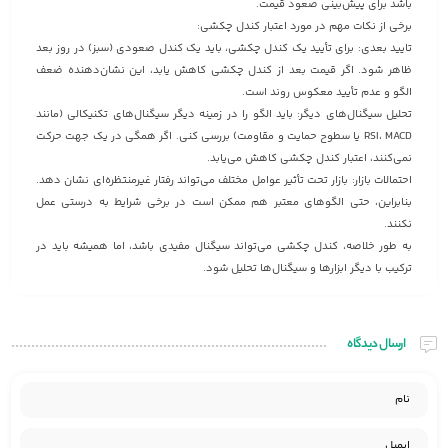
باشد برای پیش‌بینی صعود قیمت.
برخی از نکات مهم در مورد اعتبار کندل چکشی:
تایید بعدی: برای تأیید یک کندل چکشی، باید یک کندل صعودی (سبز) در روز بعد
ظاهر شود. اگر قیمت بعد از کندل چکشی کاهش یابد، این نشان‌دهنده ضعف
الگو و عدم تأیید معکوس روند است.
تحلیل سیگنال‌های دیگر: باید الگو را در زمینه دیگر سیگنال‌های تکنیکالی (مانند
RSI، MACD یا سطوح حمایت و مقاومت) بررسی کنی. اگر همگی در یک جهت حرکت
نمی‌کنند، اعتبار کندل چکشی کاهش می‌یابد.
احتمالات بازار: بازار تحت تأثیر عوامل مختلف می‌تواند رفتار غیرمنتظره‌ای نشان دهد.
بنابراین، حتی الگوهای معتبر هم ممکن است در برخی شرایط به درستی عمل
نکنند.
به طور خلاصه، کندل چکشی می‌تواند سیگنال مفیدی باشد، اما همیشه باید در
ترکیب با دیگر ابزارها و سیگنال‌ها تحلیل شود.
ارسال دیدگاه