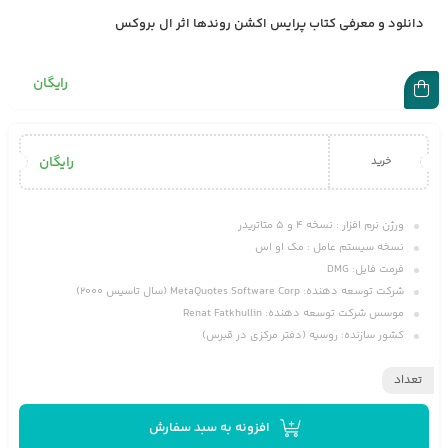
دانلود و معرفی کتاب پرایس اکشن روندها اثر ال بروکس
رایگان
رایگان
خرید
ورژن نرم افزار : نسخه ۴ و ۵ متاتریدر
نسخه سیستم عامل : مک او اس
فرمت فایل: DMG
شرکت توسعه دهنده: MetaQuotes Software Corp (سال تاسیس ۲۰۰۰)
موسس شرکت توسعه دهنده: Renat Fatkhullin
کشور سازنده: روسیه (دفتر مرکزی در قبرس)
تعداد
افزونه به سبد سفارش