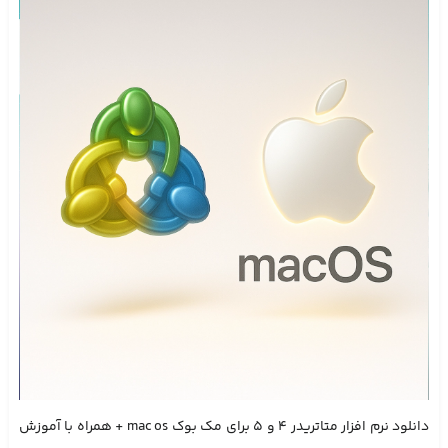
دانلود نرم افزار متاتریدر ۴ و ۵ برای مک بوک mac os + همراه با آموزش