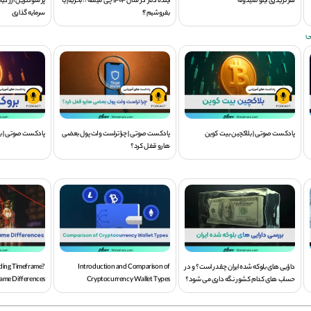
هر تریدری اینو نمیدونه
آینده دلار در سال 1404 چی میشه؟! بخریم یا
بفروشیم؟!
سرمایه گذاری
ی
پادکست صوتی | بلاکچین بیت کوین
پادکست صوتی | چرا تراست ولت پول بعضی
پادکست صوتی | برو
هارو قفل کرد؟
دارایی های بلوکه شده ایران چقدر است؟ و در
Introduction and Comparison of
ading Timeframe?
حساب های کدام کشور نگه داری می شود؟
Cryptocurrency Wallet Types
ame Differences