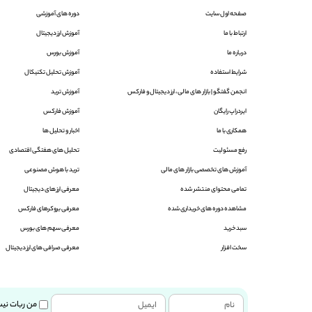
صفحه اول سایت
دوره های آموزشی
ارتباط با ما
آموزش ارز دیجیتال
درباره ما
آموزش بورس
شرایط استفاده
آموزش تحلیل تکنیکال
انجمن گفتگو |‌ بازار های مالی ، ارز دیجیتال و فارکس
آموزش ترید
ایردراپ رایگان
آموزش فارکس
همکاری با ما
اخبار و تحلیل ها
رفع مسئولیت
تحلیل های هفتگی اقتصادی
آموزش های تخصصی بازار های مالی
ترید با هوش مصنوعی
تمامی محتوای منتشر شده
معرفی ارز های دیجیتال
مشاهده دوره های خریداری شده
معرفی بروکرهای فارکس
سبد خرید
معرفی سهم های بورس
سخت افزار
معرفی صرافی های ارز دیجیتال
من ربات نی