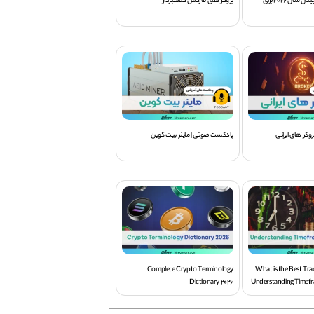
پر سودترین ارز دیجیتال سال 2026 برای
بروکر های فارکس کلاهبردار
کر های ایرانی
پادکست صوتی | ماینر بیت کوین
Complete Crypto Terminology
What is the Best Tr
Dictionary 2026
Understanding Timefr