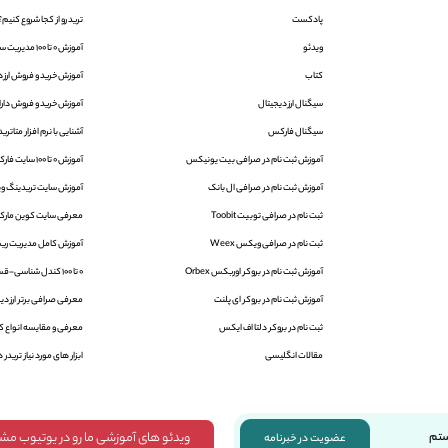
پادکست
ترید رو از کجا شروع کنیم؟
ویدئو
آموزش 0 تا 100 مدیریت سرمایه در فارکس
کتاب
آموزش خرید و فروش ارز د
سیگنال ارز دیجیتال
آموزش خرید و فروش دارایی
سیگنال فارکس
آشنایی با نرم افزار متاتریدر 4 و 5 | aTrader
آموزش ثبت نام در صرافی بیت یونیکس
آموزش 0 تا 100 سایت فارکس فکتوری
آموزش ثبت نام در صرافی ال بانک
آموزش سایت تریدینگ ویو | ingView
ثبت نام در صرافی توبیت Toobit
معرفی سایت کوین مارک
ثبت نام در صرافی ویکس Weex
آموزش کامل مدیریت ریس
آموزش ثبت نام در بروکر اوربکس Orbex
0 تا 100 کندل شناسی-قسمت اول
آموزش ثبت نام در بروکر ای پلنت
معرفی صرافی برتر ارز دیج
ثبت نام در بروکر دلتا اف ایکس
معرفی و مقایسه انواع کی
مقالات انگلیسی
ابزار های مورد نیاز تریدر ه
ویدئو های آموزشی ما رو در یوتیوب مش
ستم
عضویت در خبرنامه