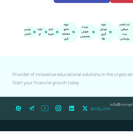
ثبت نام در
دوره
دوره
ترید با
صرافی
نوسان
جامع
تایم
جفت
پرایس
هوش
بیت
گیری
معامله
فریم
ارز
اکشن
مصنوعی
یونیکس
طلا
گری
Provider of innovative educational solutions in the crypto a
Start your financial growth today
info@nimai
ENGLISH