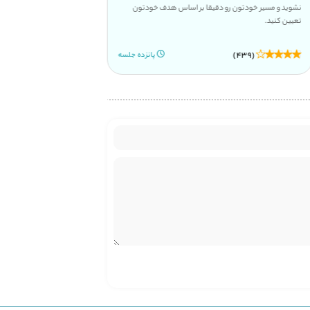
نشوید و مسیر خودتون رو دقیقا بر اساس هدف خودتون
شده و بر پایه همین منطق روزا
تعیین کنید.
نتایج ان در شفاف ترین حالت
(195)
(439)
پانزده جلسه