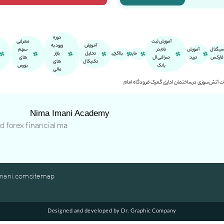
دوره
آموزش ثبت
معرفی
آموزش
ورود به
سیگنال
آموزش
نام در
سهم
ماینر
بلاکچین
تحلیل
بازار
فارکس
ترید
صرافی ال
های
تکنیکال
های
بانک
بورس
مالی
 آتش‌سوزی درساختمان اداری گمرک فرودگاه امام
Nima Imani Academy
nd forex financial ma
mani.com
sitemap
Designed and developed by Dr. Graphic Company