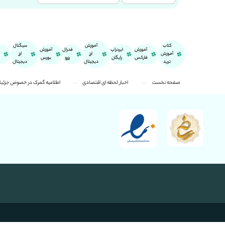
کتاب
آموزش
سیگنال
آموزش
ایردراپ
فدرال
آموزش
آموزش
ارز
ارز
فارکس
رایگان
رزرو
بورس
ترید
دیجیتال
دیجیتال
صفحه نخست
اخبار لحظه ای اقتصادی
اطلاعیه گمرک در خصوص جزئیات