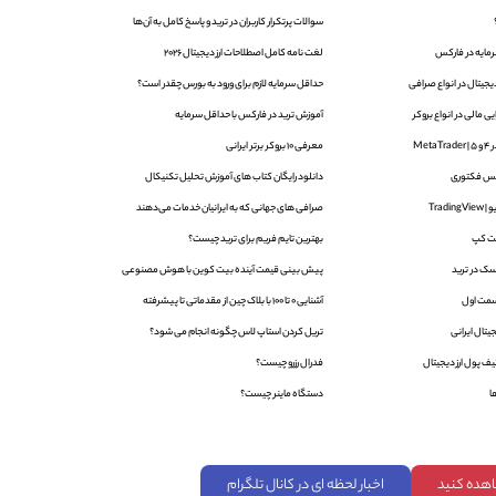
سوالات پرتکرار کاربران در ترید و پاسخ کامل به آن‌ها
لغت نامه کامل اصطلاحات ارز دیجیتال 2026
یجیتال در انواع صرافی
حداقل سرمایه لازم برای ورود به بورس چقدر است؟
 مالی در انواع بروکر
آموزش ترید در فارکس با حداقل سرمایه
Met
معرفی 10 بروکر برتر ایرانی
دانلود رایگان کتاب های آموزش تحلیل تکنیکال
Trad
صرافی های جهانی که به ایرانیان خدمات می‌دهند
ت کپ
بهترین تایم فریم برای ترید چیست؟
ک در ترید
پیش بینی قیمت آینده بیت کوین با هوش مصنوعی
آشنایی 0 تا 100 با بلاک‌ چین از مقدماتی تا پیشرفته
یتال ایرانی
تریل کردن استاپ لاس چگونه انجام می شود؟
ف پول ارز دیجیتال
فدرال رزرو چیست؟
ا
دستگاه ماینر چیست؟
اهده کنید
اخبار لحظه ای در کانال تلگرام