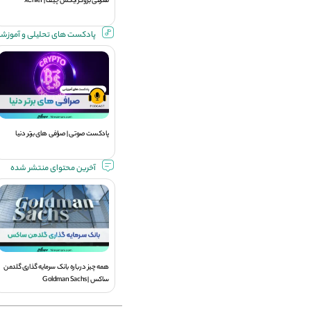
معرفی بروکر ایکس چیف | xChief
پادکست های تحلیلی و آموزش
پادکست صوتی | صرافی های برتر دنیا
آخرین محتوای منتشر شده
همه چیز درباره بانک سرمایه گذاری گلدمن
ساکس | Goldman Sachs