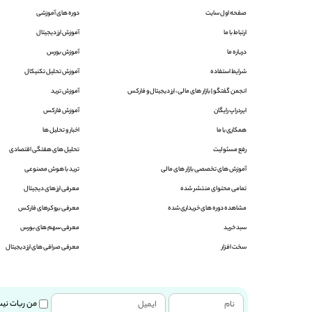
صفحه اول سایت
دوره های آموزشی
ارتباط با ما
آموزش ارز دیجیتال
درباره ما
آموزش بورس
شرایط استفاده
آموزش تحلیل تکنیکال
انجمن گفتگو |‌ بازار های مالی ، ارز دیجیتال و فارکس
آموزش ترید
ایردراپ رایگان
آموزش فارکس
همکاری با ما
اخبار و تحلیل ها
رفع مسئولیت
تحلیل های هفتگی اقتصادی
آموزش های تخصصی بازار های مالی
ترید با هوش مصنوعی
تمامی محتوای منتشر شده
معرفی ارز های دیجیتال
مشاهده دوره های خریداری شده
معرفی بروکرهای فارکس
سبد خرید
معرفی سهم های بورس
سخت افزار
معرفی صرافی های ارز دیجیتال
من ربات نی