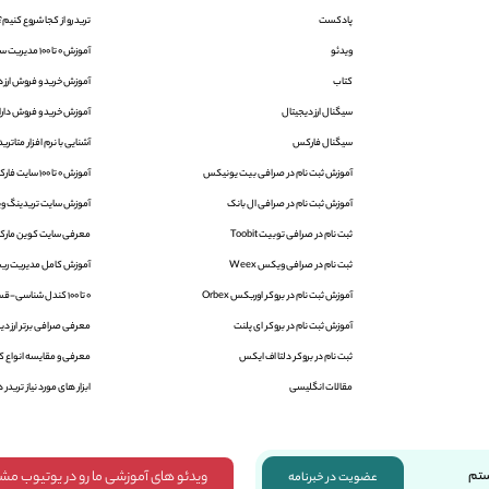
پادکست
ترید رو از کجا شروع کنیم؟
ویدئو
آموزش 0 تا 100 مدیریت سرمایه در فارکس
کتاب
آموزش خرید و فروش ارز د
سیگنال ارز دیجیتال
آموزش خرید و فروش دارایی
سیگنال فارکس
آشنایی با نرم افزار متاتریدر 4 و 5 | aTrader
آموزش ثبت نام در صرافی بیت یونیکس
آموزش 0 تا 100 سایت فارکس فکتوری
آموزش ثبت نام در صرافی ال بانک
آموزش سایت تریدینگ ویو | ingView
ثبت نام در صرافی توبیت Toobit
معرفی سایت کوین مارک
ثبت نام در صرافی ویکس Weex
آموزش کامل مدیریت ریس
آموزش ثبت نام در بروکر اوربکس Orbex
0 تا 100 کندل شناسی-قسمت اول
آموزش ثبت نام در بروکر ای پلنت
معرفی صرافی برتر ارز دیج
ثبت نام در بروکر دلتا اف ایکس
معرفی و مقایسه انواع کی
مقالات انگلیسی
ابزار های مورد نیاز تریدر ه
ویدئو های آموزشی ما رو در یوتیوب مش
ستم
عضویت در خبرنامه