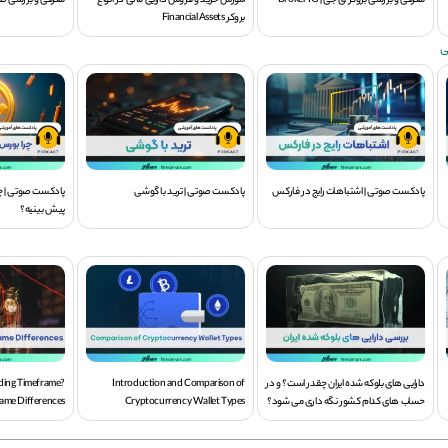
معرفی و بررسی بروکر آی جی | Broker IG
آموزش خرید و فروش دارایی مالی در انواع
معرفی و بررسی صر
بروکر Financial Assets
ی
پادکست صوتی | اشتباهات رایج در فارکس
پادکست صوتی | ترید با گوشی
پادکست صوتی | چرا
پیش بینیه؟
دارایی های بلوکه شده ایران چقدر است؟ و در
Introduction and Comparison of
ading Timeframe?
حساب های کدام کشور نگه داری می شود؟
Cryptocurrency Wallet Types
ame Differences