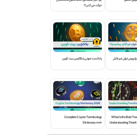
افی اکسیر
چرا اخبار اقتصادی خلاف تحلیل فاندامنتال
حرکت می کنن؟!
 بورس ایران غیر قابل
پادکست صوتی | بلاکچین بیت کوین
Complete Crypto Terminology
What is the Best Tr
Dictionary 2026
Understanding Timefr