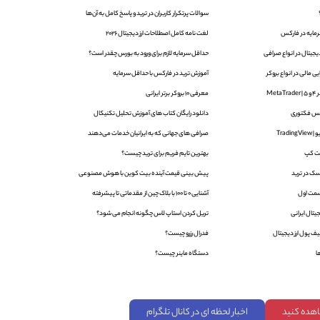
سوالات پرتکرار کاربران در ترید و پاسخ کامل به آن‌ها
لغت نامه کامل اصطلاحات ارز دیجیتال 2026
یجیتال در انواع صرافی
حداقل سرمایه لازم برای ورود به بورس چقدر است؟
 مالی در انواع بروکر
آموزش ترید در فارکس با حداقل سرمایه
Met
معرفی 10 بروکر برتر ایرانی
دانلود رایگان کتاب های آموزش تحلیل تکنیکال
Trad
صرافی های جهانی که به ایرانیان خدمات می‌دهند
ت کپ
بهترین تایم فریم برای ترید چیست؟
ک در ترید
پیش بینی قیمت آینده بیت کوین با هوش مصنوعی
آشنایی 0 تا 100 با بلاک‌ چین از مقدماتی تا پیشرفته
یتال ایرانی
تریل کردن استاپ لاس چگونه انجام می شود؟
ف پول ارز دیجیتال
فدرال رزرو چیست؟
ا
دستگاه ماینر چیست؟
اهده کنید
اخبار لحظه ای در کانال تلگرام