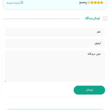
(439)
پانزده جلسه
ارسال دیدگاه