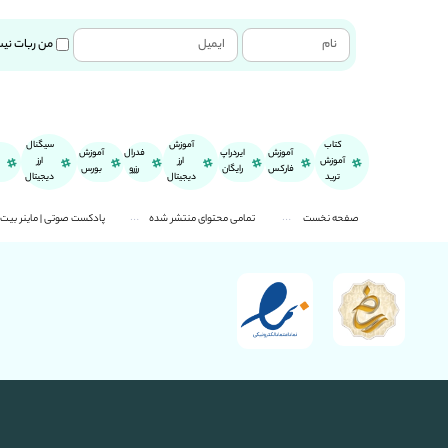
من ربات نی
کتاب
آموزش
سیگنال
آموزش
ایردراپ
فدرال
آموزش
آموزش
ارز
ارز
فارکس
رایگان
رزرو
بورس
ترید
دیجیتال
دیجیتال
صفحه نخست
تمامی محتوای منتشر شده
پادکست صوتی | ماینر بیت