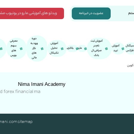
ویدئو های آموزشی ما رو در یوتیوب مش
ستم
عضویت در خبرنامه
دوره
آموزش ثبت
معرفی
آموزش
ورود به
سیگنال
آموزش
نام در
سهم
ماینر
بلاکچین
تحلیل
بازار
فارکس
ترید
صرافی ال
های
تکنیکال
های
بانک
بورس
مالی
 کوین
Nima Imani Academy
nd forex financial ma
mani.com
sitemap