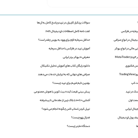
سوالات پرتکرار کاربران در ترید و پاسخ کامل به آن‌ها
لغت نامه کامل اصطلاحات ارز دیجیتال 2026
یجیتال در انواع صرافی
حداقل سرمایه لازم برای ورود به بورس چقدر است؟
 مالی در انواع بروکر
آموزش ترید در فارکس با حداقل سرمایه
Met
معرفی 10 بروکر برتر ایرانی
دانلود رایگان کتاب های آموزش تحلیل تکنیکال
Trad
صرافی های جهانی که به ایرانیان خدمات می‌دهند
ت کپ
بهترین تایم فریم برای ترید چیست؟
ک در ترید
پیش بینی قیمت آینده بیت کوین با هوش مصنوعی
آشنایی 0 تا 100 با بلاک‌ چین از مقدماتی تا پیشرفته
یتال ایرانی
تریل کردن استاپ لاس چگونه انجام می شود؟
ف پول ارز دیجیتال
فدرال رزرو چیست؟
ا
دستگاه ماینر چیست؟