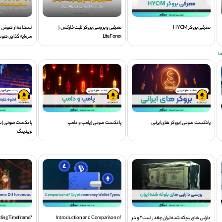
معرفی بروکر HYCM
معرفی و بررسی بروکر لایت فارکس |
LiteForex
سرمایه گذاری هوشم
ی
پادکست صوتی | بروکر های ایرانی
پادکست صوتی | پامپ و دامپ
پادکست صوتی | نح
تریدینگ
دارایی های بلوکه شده ایران چقدر است؟ و در
Introduction and Comparison of
ading Timeframe?