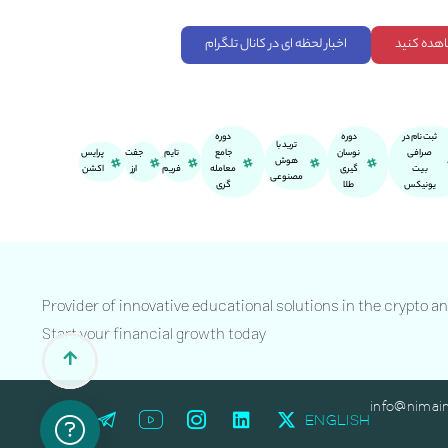
اهده کنید
اخبار لحظه ای در کانال تلگرام
ثبت نام در
دوره
دوره
ترید با
صرافی
نوسان
جامع
تایم
جفت
پرایس
هوش
بیت
گیری
معامله
فریم
ارز
اکشن
مصنوعی
یونیکس
طلا
گری
Provider of innovative educational solutions in the crypto a
Start your financial growth today
info@nimai
ENGLISH