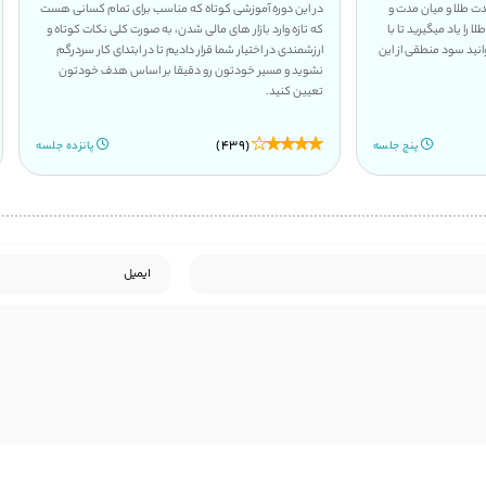
 برای تمام کسانی هست
این دوره بر پایه اطلاعات منسوخ شده طراحی نشده است و تمام
صورت کلی نکات کوتاه و
اطلاعاتی که ارائه شده است بر پایه منطق نقدینگی و حجمی
ر ابتدای کار سردرگم
بازار و استراتژی هایی است که بکتست و فوروارد تست گرفته
 اساس هدف خودتون
شده و بر پایه همین منطق روزانه لایو ترید صورت میگیرد که
نتایج ان در شفاف ترین حالت ممکن منتشر می شود.
(195)
پانزده جلسه
هشتاد جلسه