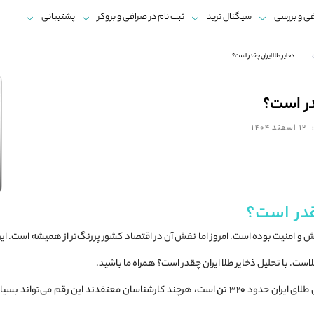
ی و بررسی
سیگنال ترید
ثبت نام در صرافی و بروکر
پشتیبانی
ذخایر طلا ایران چقدر است؟
در است؟
12 اسفند 1404
قدر است؟
رزش و امنیت بوده است. امروز اما نقش آن در اقتصاد کشور پررنگ‌تر از همیشه است. ای
ست. با تحلیل ذخایر طلا ایران چقدر است؟ همراه ما باشید.
 طلای ایران حدود
۳۲۰ تن
است، هرچند کارشناسان معتقدند این رقم می‌تواند بسیار ب