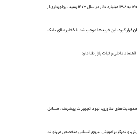
وی در ادامه توضیح داد که مازاد تراز پرداخت‌های کشور (BOP) نیز با رشد ۴.۷ میلیارد دلاری از ۸.۶ میلیارد دلار در سال ۱۴۰۲ به ۱۳.۸ میلیارد دلار در سال ۱۴۰۳ رسید. برخورداری از
ان قرار گیرد. این خریدها موجب شد تا ذخایر طلای بانک
تصاد داخلی و ثبات بازار طلا دارد.
 محدودیت‌های فناوری، نبود تجهیزات پیشرفته، مسائل
ازش، و تمرکز بر آموزش نیروی انسانی متخصص می‌تواند