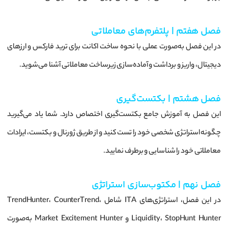
فصل هفتم | پلتفرم‌های معاملاتی
در این فصل به‌صورت عملی با نحوه ساخت اکانت برای ترید فارکس و ارزهای
دیجیتال، واریز و برداشت و آماده‌سازی زیرساخت معاملاتی آشنا می‌شوید.
فصل هشتم | بکتست‌گیری
این فصل به آموزش جامع بکتست‌گیری اختصاص دارد. شما یاد می‌گیرید
چگونه استراتژی شخصی خود را تست کنید و از طریق ژورنال و بکتست، ایرادات
معاملاتی خود را شناسایی و برطرف نمایید.
فصل نهم | مکتوب‌سازی استراتژی
در این فصل، استراتژی‌های ITA شامل TrendHunter، CounterTrend،
Liquidity، StopHunt Hunter و Market Excitement Hunter به‌صورت