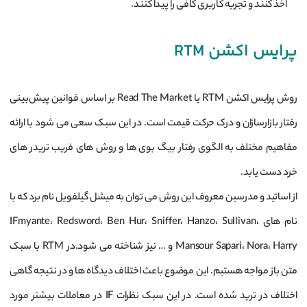
اخذ کنند و تجربه کاربری کافی را پیدا کنند.
پرایس اکشن
RTM
روش پرایس اکشن RTM یا Read The Market بر اساس قوانین پیش‌بینی
رفتار بازارسازان و درک حرکت قیمت است. در این سبک سعی می شود با ارائه
مفاهیم مختلف به الگوی رفتار بیگ بوی ها و روش های فریب تریدر های
خرد دست یابد.
از اساتید و مدرسین معروف این روش می توان به میشل گیلفویل نام برد که با
نام های IFmyante، Redsword، Ben Hur، Sniffer، Hanzo، Sullivan،
Mansour Sapari، Nora، Harry و … نیز شناخته می شود.در RTM با سبک
متن باز مواجه هستیم. این موضوع باعث اختلاف دیدگاه ها و در نتیجه گاهی
اختلاف در ترید شده است. در این سبک نظرات IF در معاملات بیشتر مورد