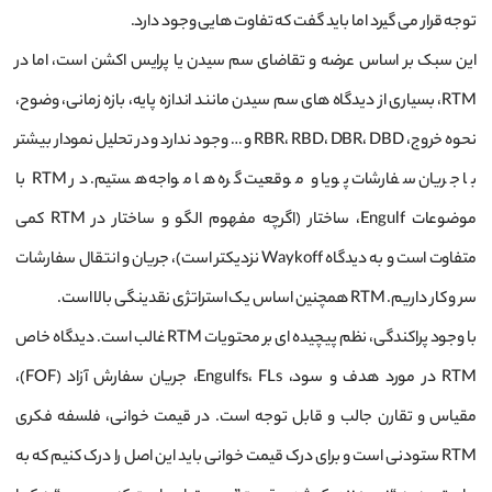
توجه قرار می گیرد اما باید گفت که تفاوت هایی وجود دارد.
این سبک بر اساس عرضه و تقاضای سم سیدن یا پرایس اکشن است، اما در
RTM، بسیاری از دیدگاه های سم سیدن مانند اندازه پایه، بازه زمانی، وضوح،
نحوه خروج، RBR، RBD، DBR، DBD و … وجود ندارد و در تحلیل نمودار بیشتر
با جریان سفارشات پویا و موقعیت گره ها مواجه هستیم. در RTM با
موضوعات Engulf، ساختار (اگرچه مفهوم الگو و ساختار در RTM کمی
متفاوت است و به دیدگاه Waykoff نزدیکتر است)، جریان و انتقال سفارشات
سر و کار داریم. RTM همچنین اساس یک استراتژی نقدینگی بالا است.
با وجود پراکندگی، نظم پیچیده ای بر محتویات RTM غالب است. دیدگاه خاص
RTM در مورد هدف و سود، Engulfs، FLs، جریان سفارش آزاد (FOF)،
مقیاس و تقارن جالب و قابل توجه است. در قیمت خوانی، فلسفه فکری
RTM ستودنی است و برای درک قیمت خوانی باید این اصل را درک کنیم که به