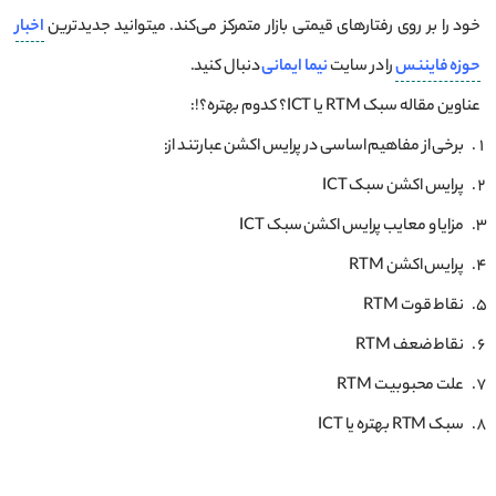
خود را بر روی رفتارهای قیمتی بازار متمرکز می‌کند. میتوانید جدیدترین
اخبار
حوزه
فایننس
را در سایت
نیما ایمانی
دنبال کنید.
عناوین مقاله سبک RTM یا ICT؟ کدوم بهتره؟!:
برخی از مفاهیم اساسی در پرایس اکشن عبارتند از:
پرایس اکشن سبک ICT
مزایا و معایب پرایس اکشن سبک ICT
پرایس اکشن RTM
نقاط قوت RTM
نقاط ضعف RTM
علت محبوبیت RTM
سبک RTM بهتره یا ICT