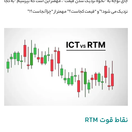
جای توجه به “نحوه نزدیک شدن قیمت”، مهمتر این است که بپرسیم “به کجا
نزدیک می شود!” و “قیمت کجاست؟” مهمتر از “چرا آنجاست؟!”
نقاط قوت RTM