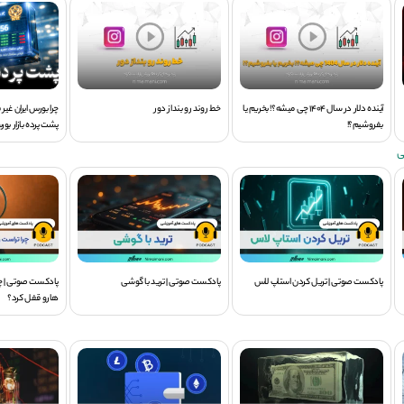
آینده دلار در سال 1404 چی میشه؟! بخریم یا
خط روند رو بنداز دور
چرا بورس ایران غی
بفروشیم؟!
پشت پرده بازار بور
ی
پادکست صوتی | تریل کردن استاپ لاس
پادکست صوتی | ترید با گوشی
پادکست صوتی | چر
هارو قفل کرد؟