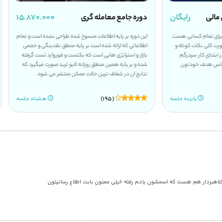
 مالی
رایگان
دوره جامع معامله گری
۱۵.۸۷۰.۰۰۰
 برای تمام کسانی هست
این دوره بر پایه اطلاعات منسوخ شده طراحی نشده است و تمام
صورت کلی نکات کوتاه و
اطلاعاتی که ارائه شده است بر پایه منطق نقدینگی و حجمی
ر ابتدای کار سردرگم
بازار و استراتژی هایی است که بکتست و فوروارد تست گرفته
 اساس هدف خودتون
شده و بر پایه همین منطق روزانه لایو ترید صورت میگیرد که
نتایج ان در شفاف ترین حالت ممکن منتشر می شود.
(195)
پانزده جلسه
هشتاد جلسه
کلاهبردار هم هست که اسمشون یادم رفته خیلی ممنون بابت اطلاع رسانیتون