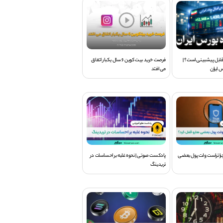
ر قابل پیشبینی است؟ |
فرصت خرید بیت کوین 6 سال یکبار اتفاق
س ایران
می افتد
ا تراست ولت پول بعضی
پادکست صوتی | نحوه غلبه بر احساسات در
تریدینگ