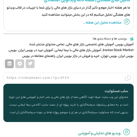
تحلیل های هفتگی | هفته نامه ویدئویی اقتصادی
ما هر هفته اخبار مهم و تاثیر گذار در دنیای بازار های مالی را برای شما با جزيیات در قالب ویدئو
های هفتگی تحلیل میکنیم که در این بخش میتوانید مشاهده کنید
مشاهده تحلیل این هفته ..
برچسب ها و دسته بندی ها:
آموزش بورس
,
آموزش های تخصصی بازار های مالی
,
تمامی محتوای منتشر شده
Iranian Stock Market
,
آموزش بازار های مالی با نیما ایمانی
,
آموزش ترید در بورس ایران
,
بورس
,
بورس ایران
,
بورس تهران
,
خرید و فروش در بازار بورس ایران
,
راهنمای معامله در بورس
سلب مسئولیت
محتوای این وب سایت صرفا جهت آگاهی شما از بازار های مالی و نشر اخبار و آموزشی های این حوزه
است و به معنای پیشنهاد سرمایه‌گذاری یا تایید پروژه ای از سمت سایت آکادمی نیما ایمانی نیست.
بدیهی است که مسئولیت سرمایه‌گذاری در هر ارز یا سهم و پروژه تماما بر عهده سرمایه‌گذاران آن است.
ویديو های تحلیلی و آموزشی