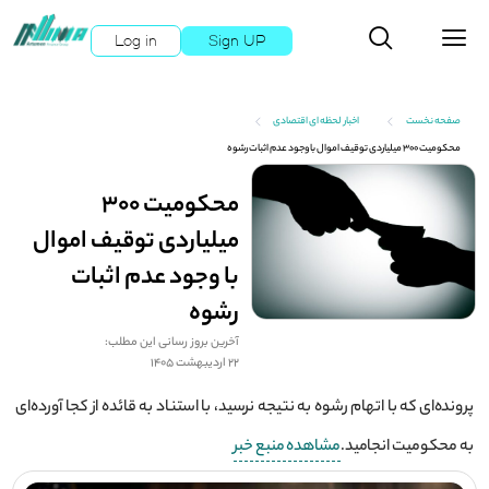
Log in
Sign UP
صفحه نخست
اخبار لحظه ای اقتصادی
محکومیت 300 میلیاردی توقیف اموال با وجود عدم اثبات رشوه
محکومیت 300
میلیاردی توقیف اموال
با وجود عدم اثبات
رشوه
آخرین بروز رسانی این مطلب:
22 اردیبهشت 1405
پرونده‌ای که با اتهام رشوه به نتیجه نرسید، با استناد به قائده از کجا آورده‌ای
به محکومیت انجامید.
مشاهده منبع خبر