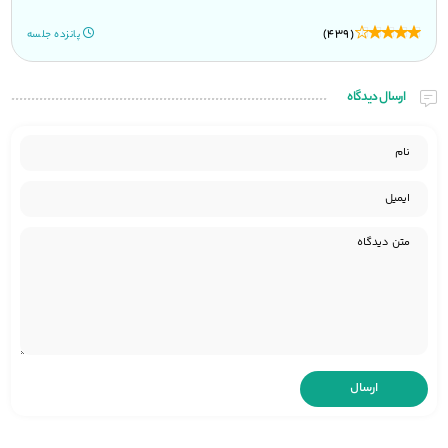
(439)
پانزده جلسه
ارسال دیدگاه