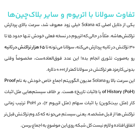
تفاوت سولانا با اتریوم و سایر بلاک‌چین‌ها
یکی از دلایل اصلی که Solana خیلی زود معروف شد، سرعت بالای پردازش
تراکنش‌هاشه. مثلاً در حالی که اتریوم در نسخه فعلی خودش تنها حدود ۱۵ تا
۳۰ تراکنش در ثانیه پردازش می‌کنه، سولانا می‌تونه تا
۶۵ هزار تراکنش در ثانیه
رو به‌صورت تئوری انجام بده! این عدد فوق‌العاده‌ست، مخصوصاً وقتی
بدونی کارمزد هر تراکنش در سولانا کمتر از ۰.۰۰۱ دلاره.
این سرعت بالا رو Solana مدیون الگوریتم اجماع خاص خودش به نام
Proof
of History (PoH)
یا «اثبات تاریخ» هست. بر خلاف سیستم‌هایی مثل اثبات
کار (مثل بیت‌کوین) یا اثبات سهام (مثل اتریوم ۲)، در PoH ترتیب زمانی
تراکنش‌ها از قبل مشخصه. یعنی سیستم می‌دونه که کدوم تراکنش قبل‌تر
اتفاق افتاده و لازم نیست کل شبکه روی این موضوع به اجماع برسن.