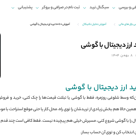
ی و بررسی
سیگنال ترید
ثبت نام در صرافی و بروکر
پشتیبانی
ازار های مالی
آموزش تحلیل تکنیکال
آموزش 0 تا 100 ترید ارز دیجیتال با گوشی
8 بهمن 1404
‌که وسط شلوغی روزمره، فقط با گوشی یا تبلتت قیمت‌ها را چک کنی، خرید و فروش 
 حالا هم بخش زیادی از تریدشان را توی راه، محل کار یا حتی موقع استراحت با موب
تال را با گوشی شروع کنی، مسیرش خیلی هم پیچیده نیست. فقط کافی است چند قدم س
ن انتخاب کن و توی آن حساب بساز.