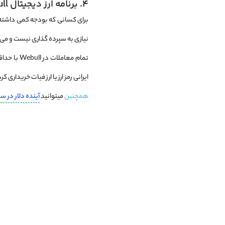
4. برنامه ارز دیجیتال Webull
برای کسانی که بودجه کمی داشته یا
نیازی به سپرده‌ گذاری نیست و می ‌ت
ایرانی رمز ارز یا ارز فیات خریدا
همچنین
میتوانید
آینده دلار در سال 1404 چی میشه؟! بخریم یا ب