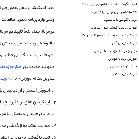
ترید با گوشی به درد چه افرادی می ‌خورد؟
بعد، اپلیکیشن رسمی همان صرافی 
اقدامات امنیتی برای ترید با گوشی
وقتی وارد برنامه شدی، اطلاعاتت ر
ترید با گوشی یا کامپیوتر
اموزش ترید با گوشی بدون سرمایه
در مرحله بعد، حتماً تأیید دو مرحله‌ای (2FA) را روشن کن. همین یک انتخاب ساده، امنیت حسابت را چند 
آموزش ترید ارز دیجیتال از صفر تا صد رایگان
حالا وقتش رسیده که وارد بخش «معاملات» یا «Buy/Sell» شوی. از اینجا به بعد همه چیز در دستان توست؛ هر
آموزش ترید رایگان
بهترین برنامه برای ترید با گوشی
تجربه‌ات از ترید با گوشی چطور ب
آموزش ترید با موبایل
میتوانید جدیدترین
اخبار
حوزه
فای
برنامه ترید با گوشی
آموزش ترید مبتدی
عناوین مقاله آموزش 0 تا 100
ترید
ا
آموزش استخراج ارز دیجیتال ب
اپلیکیشن‌ های ترید ارز دیجیت
مزایای خرید ارز دیجیتال با موب
معایب استفاده از گوشی موبای
ترید با گوشی به درد چه افراد