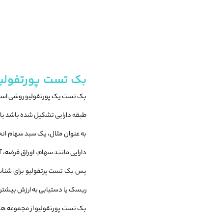
بک تست پورتفولیو(tfolio Backtesting
بک تست یک پورتفولیو روشی است 
طبقه دارایی تشکیل شده باشد یا چن
به عنوان مثال، یک سبد سهام ان
دارایی مانند سهام، اوراق قرضه، REIT و کالا تشکیل شود.
پس بک تست پرتفولیو برای شناسا
ریسک یا دستیابی به ارزش بیشتر 
بک تست پورتفولیو از مجموعه‌ های