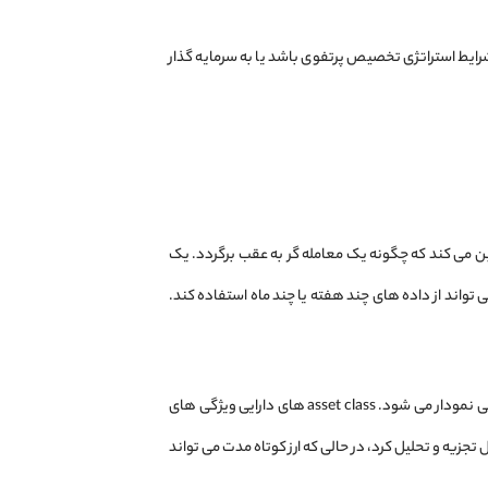
ایط استراتژی تخصیص پرتفوی باشد یا به سرمایه گذار
ن می کند که چگونه یک معامله گر به عقب برگردد. یک
 تواند از داده های چند هفته یا چند ماه استفاده کند.
تمام پارامترهایی که استراتژی شما را تشکیل می دهند را مشخص کنید. این شامل asset class مورد معامله و بازه زمانی نمودار می شود. asset class های دارایی ویژگی های
ند و میزان اطلاعات تاریخی جمع آوری شده را تعیین می کنند. به عنوان مثال، اوراق قرضه را می توان تا 20 سال تجزیه و تحلیل کرد، در حالی که ارز کوتاه مدت می تواند