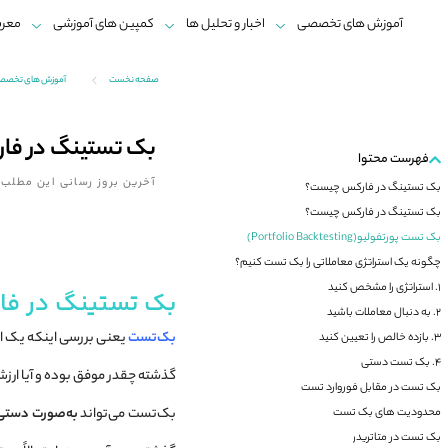
آموزش های تخصصی
اخبار و تحلیل ها
کمپین های آموزشی
معرف
صفحه نخست
آموزش های تخصصی ب
بک تستینگ در ف
فهرست محتوا
آخرین بروز رسانی این مطلب:
بک تستینگ در فارکس چیست؟
بک تستینگ در فارکس چیست؟
بک تست پورتفولیو(Portfolio Backtesting)
چگونه یک استراتژی معاملاتی را بک تست کنیم؟
1. استراتژی را مشخص کنید
بک تستینگ در ف
2. به دنبال معاملات باشید
بک‌تست
یعنی بررسی اینکه یک اس
3. بازده خالص را تعیین کنید
4. بک تست دستی
گذشته چقدر موفق بوده و آیا ارزش ا
بک تست در مقابل فوروارد تست
بک‌تست می‌تواند
به‌صورت دستی 
محدودیت های بک تست
بک تست در متاتریدر