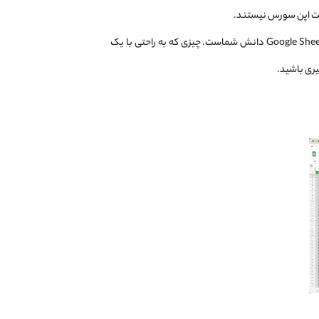
در مورد ژورنال های ترید نیز باید گفت که همه آنها محدودیت های خود را دارند. اما تنها محدودیت برای Excel یا Google Sheets دانش شماست. چیزی که به راحتی با یک
یری باشید.