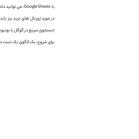
با Google Sheets، می‌ توانید داده‌ ها را مطابق با نیازهای تجزیه و تحلیل خود دستکاری کنید. اکثر نرم ‌افزارهای بک تست اپن سورس نیستند.
جستجوی سریع در گوگل یا یوتیوب 
برای شروع، یک الگوی بک تست در 