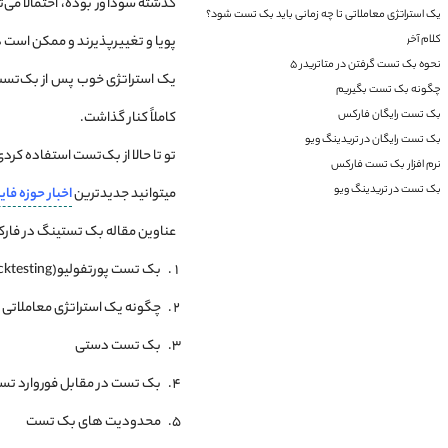
گذشته سودآور بوده، احتمالاً می‌ت
یک استراتژی معاملاتی تا چه زمانی باید بک تست شود؟
پویا و تغییرپذیرند و ممکن است
کلام آخر
نحوه بک تست گرفتن در متاتریدر 5
یک استراتژی خوب پس از بک‌تست،
چگونه بک تست بگیریم
بک تست رایگان فارکس
کاملاً کنار گذاشت.
بک تست رایگان در تریدینگ ویو
تو تا حالا از بک‌تست استفاده کر
نرم افزار بک تست فارکس
بک تست در تریدینگ ویو
میتوانید جدیدترین
اخبار
حوزه
فای
عناوین مقاله بک تستینگ در فا
بک تست پورتفولیو(Portfolio Backtesting)
چگونه یک استراتژی معاملاتی 
بک تست دستی
بک تست در مقابل فوروارد ت
محدودیت های بک تست