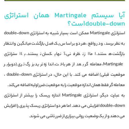
آیا سیستم Martingale همان استراتژی
double-downاست؟
استراتژی Martingale ممکن است بسیار شبیه به استراتژی double-down
به نظر برسد، و در واقع، هر دو بر اساس یک اصل بازگشت میانگین و انتظار
بازگشت هستند. اما از نظر فنی، آنها یکسان نیستند. با استراتژی
Martingale، معامله‌ گر بعد از هر باخت، اندازه ترید بزرگ ‌تری (دوبرابر
موقعیت قبلی) اضافه می ‌کند. با این حال، در استراتژی double-down ،
معامله‌ گر فقط همان اندازه موقعیت را به موقعیت ضرر اولیه اضافه می‌کند.
به عبارت دیگر، استراتژی Martingale اندازه ریسک را بیشتر از استراتژی
double-down افزایش می دهد. اما هر دو استراتژی ریسک پذیری را افزایش
می دهند و از یک وضعیت روانی بیزاری از ضرر ناشی می شوند.