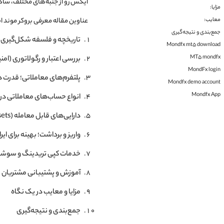
ایکس رو از جنبه‌های مختلف، ساده
مزایا:
عناوین مقاله معرفی بروکر موند اف ایک
معایب:
جمع‌بندی و نتیجه‌گیری
تاریخچه و فلسفه شکل‌گیری MondFX
Mondfx mt5 download
MT5 mondfx
بررسی اعتبار و رگولاتوری (ام
MondFx login
پلتفرم‌های معاملاتی؛ قدرت 
Mondfx demo account
Mondfx App
انواع حساب‌های معاملاتی در MondFX
دارایی‌های قابل معامله (Trading Assets)
واریز و برداشت؛ بهینه برای ایرا
خدمات کپی تریدینگ و سوشا
آموزش و پشتیبانی مشتریان
مزایا و معایب در یک نگاه
جمع‌بندی و نتیجه‌گیری