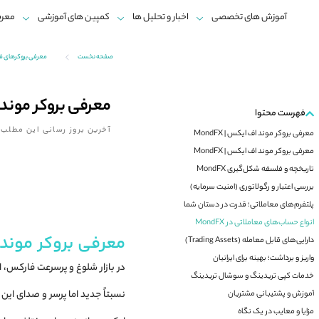
آموزش های تخصصی
اخبار و تحلیل ها
کمپین های آموزشی
معرف
صفحه نخست
معرفی بروکرهای ف
معرفی بروکر موند اف 
فهرست محتوا
آخرین بروز رسانی این مطلب:
معرفی بروکر موند اف ایکس | MondFX
معرفی بروکر موند اف ایکس | MondFX
تاریخچه و فلسفه شکل‌گیری MondFX
بررسی اعتبار و رگولاتوری (امنیت سرمایه)
پلتفرم‌های معاملاتی؛ قدرت در دستان شما
انواع حساب‌های معاملاتی در MondFX
معرفی بروکر موند اف 
دارایی‌های قابل معامله (Trading Assets)
واریز و برداشت؛ بهینه برای ایرانیان
در بازار شلوغ و پرسرعت فارکس، ا
خدمات کپی تریدینگ و سوشال تریدینگ
نسبتاً جدید اما پرسر و صدای این 
آموزش و پشتیبانی مشتریان
مزایا و معایب در یک نگاه