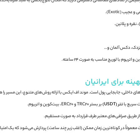
ادهای معاملاتی دسترسی دارید که امکان تنوع‌بخشی به سبد سرمایه‌گذاری (Diversification) را فراهم می‌
جیب (Exotic).
نقره و پلاتین.
نزدک، دکس آلمان و…
 اتریوم با لوریج مناسب به صورت ۲۴ ساعته.
ینه برای ایرانیان
ای داخلی، جابجایی پول است. موند اف ایکس با ارائه روش‌های متنوع، این مسیر را ه
ت سریع با
تتر (USDT)
بر بستر TRC20 و ERC20، بیت‌کوین و اتریوم.
ز طریق صرافی‌های معتبر طرف قرارداد به صورت مستقیم.
معمولاً در کوتاه‌ترین زمان ممکن (اغلب زیر چند ساعت) پردازش می‌شود که یک امتی