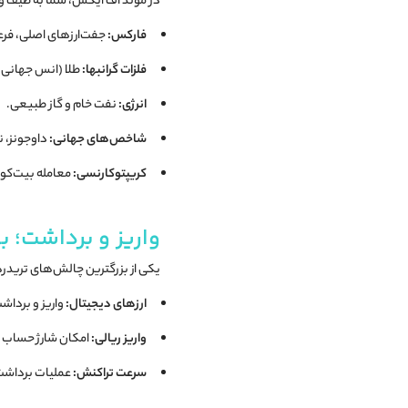
در موند اف ایکس، شما به طیف وسیعی از نم
فارکس:
جفت‌ارزهای اصلی، فرعی و ع
فلزات گرانبها:
طلا (انس جهانی)، 
انرژی:
نفت خام و گاز طبیعی.
شاخص‌های جهانی:
داوجونز، 
کریپتوکارنسی:
معامله بیت‌کوین و
واریز و برداشت؛ به
یکی از بزرگترین چالش‌های تریدره
ارزهای دیجیتال:
واریز و برداش
واریز ریالی:
امکان شارژ حساب ا
سرعت تراکنش:
عملیات برداشت 