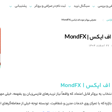
ی و بررسی
سیگنال ترید
ثبت نام در صرافی و بروکر
پشتیبانی
ارکس
معرفی بروکر موند اف ایکس | MondFX
ایکس | MondFX
27 اسفند 1404
ایکس | MondFX
نتخاب یه بروکر قابل اعتماد که واقعاً نیاز تریدرهای فارسی‌زبان رو بفهمه، خیلی مه
بازاره که با تمرکز روی خدمات مدرن و شفافیت، تونسته توجه خیلی از معامله‌گرهای ای