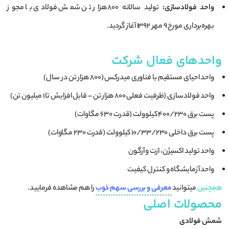
واحد فولادسازی:
تولید سالانه ۸۰۰ هزار تن شمش فولادی با مجوز
بهره‌برداری مورخ ۹ مهر ۱۳۹۲ آغاز گردید.
واحدهای فعال شرکت
واحد احیای مستقیم با فناوری میدرکس (۸۰۰ هزار تن در سال)
واحد فولادسازی (ظرفیت فعلی ۸۰۰ هزار تن – قابل افزایش تا ۱ میلیون تن)
پست برق 400/230 کیلوولت (قدرت 630 مگاوات)
پست برق داخلی 10/33/230 کیلوولت (قدرت 230 مگاوات)
واحد تولید اکسیژن، ازت و آرگون
واحد آزمایشگاه و کنترل کیفیت
همچنین
میتوانید
معرفی و بررسی سهم ذوب
را هم مشاهده فرمایید.
محصولات اصلی
شمش فولادی