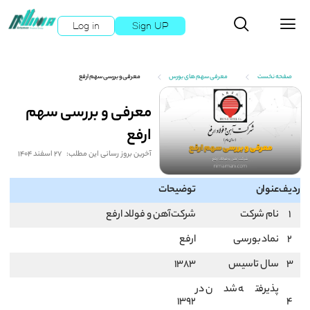
Log in
Sign UP
صفحه نخست
معرفی سهم های بورس
معرفی و بررسی سهم ارفع
معرفی و بررسی سهم
ارفع
آخرین بروز رسانی این مطلب:
27 اسفند 1404
ردیف
عنوان
توضیحات
1
نام شرکت
شرکت آهن و فولاد ارفع
2
نماد بورسی
ارفع
3
سال تاسیس
1383
پذیرفته شدن در
1392
4