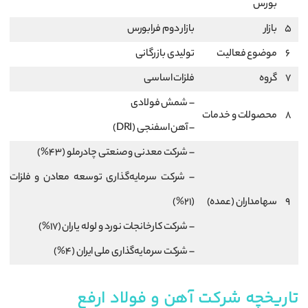
بورس
5
بازار
بازار دوم فرابورس
6
موضوع فعالیت
تولیدی بازرگانی
7
گروه
فلزات اساسی
– شمش فولادی
8
محصولات و خدمات
– آهن اسفنجی (DRI)
– شرکت معدنی و صنعتی چادرملو (43%)
– شرکت سرمایه‌گذاری توسعه معادن و فلزات
9
سهامداران (عمده)
(21%)
– شرکت کارخانجات نورد و لوله یاران (17%)
– شرکت سرمایه‌گذاری ملی ایران (4%)
تاریخچه شرکت آهن و فولاد ارفع