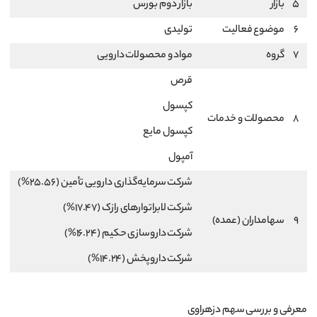
5
بازار
بازار دوم بورس
6
موضوع فعالیت
تولیدی
7
گروه
مواد و محصولات دارویی
قرص
کپسول
8
محصولات و خدمات
کپسول مایع
آمپول
شرکت سرمایه‌گذاری دارویی تأمین (25.56%)
شرکت لابراتوارهای رازک (17.47%)
9
سهامداران (عمده)
شرکت داروسازی حکیم (16.24%)
شرکت داروپخش (14.24%)
معرفی و بررسی سهم دزهراوی