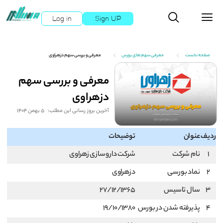
Log in
Sign UP
صفحه نخست
معرفی سهم های بورس
معرفی و بررسی سهم دزهراوی
معرفی و بررسی سهم
دزهراوی
آخرین بروز رسانی این مطلب:
5 بهمن 1404
ردیف
عنوان
توضیحات
1
نام شرکت
شرکت داروسازی زهراوی
2
نماد بورسی
دزهراوی
3
سال تاسیس
۲۷/۱۲/۱۳۶۵
4
پذیرفته شدن در بورس
۱۹/۱۰/۱۳۸۰