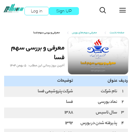
Log in
Sign UP
صفحه نخست
معرفی سهم های بورس
معرفی و بررسی سهم فسا
معرفی و بررسی سهم
فسا
آخرین بروز رسانی این مطلب:
5 بهمن 1404
ردیف
عنوان
توضیحات
1
نام شرکت
شرکت پتروشیمی فسا
2
نماد بورسی
فسا
3
سال تاسیس
1388
4
پذیرفته شدن در بورس
1392