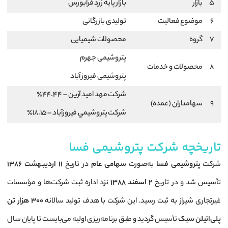
5
بازار
بازار پايه زرد فرابورس
6
موضوع فعالیت
تولیدی بازرگانی
7
گروه
محصولات شیمیایی
پتروشیمی جهرم
8
محصولات و خدمات
پتروشیمی فیروز آباد
شركت مهد اميد آرين – 44.44٪
9
سهامداران (عمده)
شركت پتروشيمي فيروزآباد – 18.15٪
تاریخچه شرکت پتروشیمی فسا
شرکت
پتروشیمی فسا
به‌صورت
سهامی عام
در تاریخ
۱۱ اردیبهشت ۱۳۸۶
تأسیس شد و در تاریخ
۲ اسفند ۱۳۸۸
نزد اداره ثبت شرکت‌ها و مؤسسات
غیرتجاری شیراز به ثبت رسید. این شرکت با هدف تولید سالانه
۳۰۰ هزار تن
پلی‌اتیلن سبک
تأسیس گردید و طبق برنامه‌ریزی اولیه می‌بایست تا پایان سال