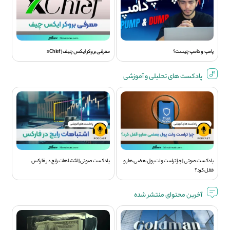
پامپ و دامپ چیست؟
معرفی بروکر ایکس چیف | xChief
پادکست های تحلیلی و آموزشی
پادکست صوتی | چرا تراست ولت پول بعضی هارو
پادکست صوتی | اشتباهات رایج در فارکس
قفل کرد؟
آخرین محتوای منتشر شده