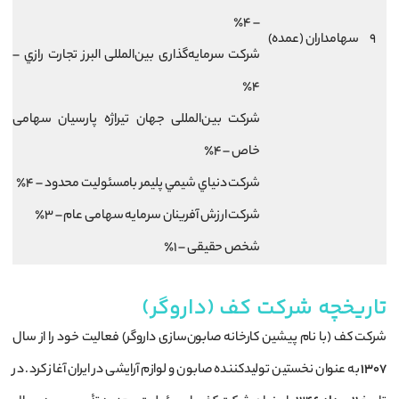
– 4٪
9
سهامداران (عمده)
شركت سرمايه‌گذاری بين‌المللی البرز تجارت رازي –
4٪
شركت بين‌المللی جهان تيراژه پارسيان سهامی
خاص – 4٪
شركت دنياي شيمي پليمر بامسئوليت محدود – 4٪
شركت ارزش آفرينان سرمايه سهامی عام – 3٪
شخص حقيقی – 1٪
تاریخچه شرکت کف (داروگر)
شرکت کف (با نام پیشین کارخانه صابون‌سازی داروگر) فعالیت خود را از سال
۱۳۰۷
به عنوان نخستین تولیدکننده صابون و لوازم آرایشی در ایران آغاز کرد. در