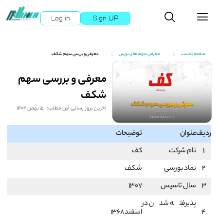
Log in
Sign UP
صفحه نخست
معرفی سهم های بورس
معرفی و بررسی سهم شکف
معرفی و بررسی سهم
شکف
آخرین بروز رسانی این مطلب:
5 بهمن 1404
ردیف
عنوان
توضیحات
1
نام شرکت
كف
2
نماد بورسی
شکف
3
سال تاسیس
1307
پذیرفته شدن در
4
اسفند 1368