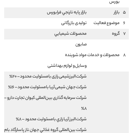
بورس
5
بازار
بازار پايه نارنجي فرابورس
6
موضوع فعالیت
تولیدی بازرگانی
7
گروه
محصولات شيميايي
صابون
8
محصولات و خدمات
مواد شوینده
وسایل و لوازم بهداشتی
شركت البرزشيمی رازی بامسئوليت محدود – 20٪
شركت جهان شيمی آريا بامسئوليت محدود – 16٪
شركت سرمايه گذاری بين‌المللی كيوان تجارت دارو –
8٪
شركت البرز آريا رازي بامسئوليت محدود – 8٪
شركت بين‌المللی گروه غذائي جهان ناز پاسارگاد بام