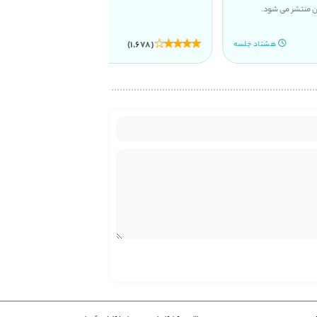
تعیین کنید.
(439)
(1,678)
پنج جلسه