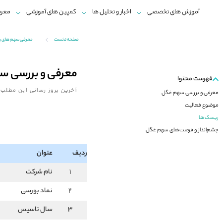
آموزش های تخصصی
اخبار و تحلیل ها
کمپین های آموزشی
معرف
صفحه نخست
معرفی سهم های 
معرفی و بررسی س
فهرست محتوا
آخرین بروز رسانی این مطلب:
معرفی و بررسی سهم غگل
موضوع فعالیت
ریسک‌ها
چشم‌انداز و فرصت‌های سهم غگل
ردیف
عنوان
1
نام شرکت
2
نماد بورسی
3
سال تاسیس