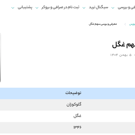
ی و بررسی
سیگنال ترید
ثبت نام در صرافی و بروکر
پشتیبانی
بورس
معرفی و بررسی سهم غگل
هم غگل
5 بهمن 1404
توضیحات
گلوکوزان
غگل
1346