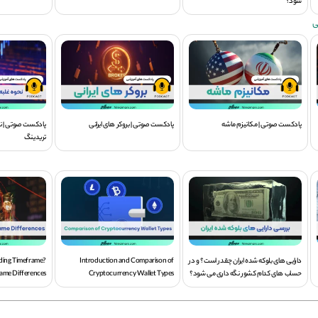
شود؟
ی
پادکست صوتی | مکانیزم ماشه
پادکست صوتی | بروکر های ایرانی
پادکست صوتی | نح
تریدینگ
دارایی های بلوکه شده ایران چقدر است؟ و در
Introduction and Comparison of
ading Timeframe?
حساب های کدام کشور نگه داری می شود؟
Cryptocurrency Wallet Types
ame Differences