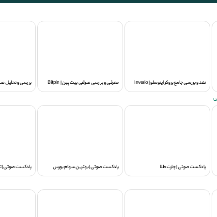
نقد و بررسی جامع بروکر اینوسلو | Inveslo
معرفی و بررسی صرافی بیت پین | Bitpin
بررسی و تحلیل صرافی 
ی
پادکست صوتی | چارت طلا
پادکست صوتی | بهترین سهام بورس
پادکست صوتی | ت