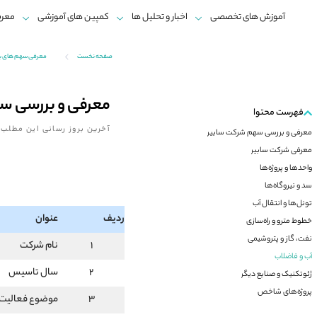
آموزش های تخصصی
اخبار و تحلیل ها
کمپین های آموزشی
معرف
صفحه نخست
معرفی سهم های 
معرفی و بررسی س
فهرست محتوا
آخرین بروز رسانی این مطلب:
معرفی و بررسی سهم شرکت سابیر
معرفی شرکت سابیر
واحدها و پروژه‌ها
سد و نیروگاه‌ها
تونل‌ها و انتقال آب
ردیف
عنوان
خطوط مترو و راه‌سازی
نفت، گاز و پتروشیمی
1
نام شرکت
آب و فاضلاب
2
سال تاسیس
ژئوتکنیک و صنایع دیگر
پروژه‌های شاخص
3
موضوع فعالیت