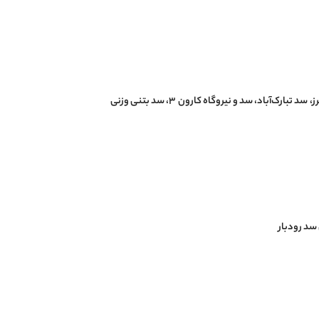
دریاچه مصنوعی چیتگر، نیروگاه سد گتوند، سد و نیروگاه راغون (تاجیکستان)، سد ماملو، سد البرز، سد تبارک‌آباد، سد و نیروگاه کارون ۳، سد بتنی وزنی
سد رودبار