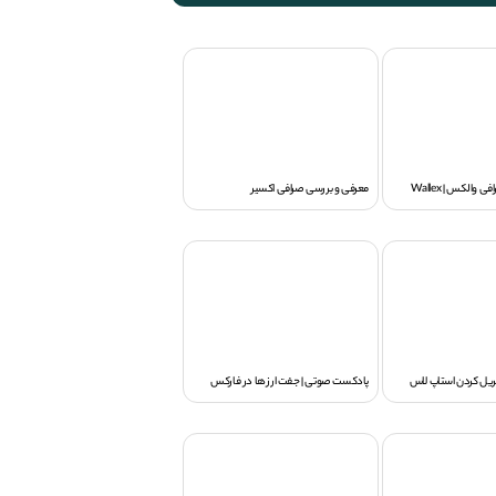
والکس | Wallex
معرفی و بررسی صرافی اکسیر
ریل کردن استاپ لاس
پادکست صوتی | جفت ارز ها در فارکس