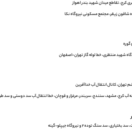
ی کرج، تقاطع میدان شهید بندر اهواز
گوره
گاه شهید منتظری، خط لوله گاز تهران-اصفهان
 تهران، کانال انتقال آب خداآفرین
 آب کرج، مشهد، سنندج، سربندر، مرغزار و قوچان، خط انتقال آب سد دوستی و سد طرق
یاری، سد سنگ توده ۲ و نیروگاه جیپلو-گینه