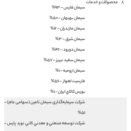
8
محصولات و خدمات
سيمان فارس – 93%
سيمان بهبهان – 50%
سيمان مازندران – 12%
سيمان شرق – 3%
سيمان دورود – 42%
سيمان سفيد نيريز – 57%
سيمان اروميه – 1%
فارسيت اهواز – 56%
بورس كالاي ايران – 1%
شركت سرمايه‌گذاری سيمان تامين (سهامی عام) –
51%
شركت توسعه صنعتي و معدني كاني نويد پارس –