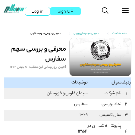
Log in
Sign UP
صفحه نخست
معرفی سهم های بورس
معرفی و بررسی سهم سفارس
معرفی و بررسی سهم
سفارس
آخرین بروز رسانی این مطلب:
5 بهمن 1404
ردیف
عنوان
توضیحات
1
نام شرکت
سيمان فارس و خوزستان
2
نماد بورسی
سفارس
3
سال تاسیس
1329
پذیرفته شدن در
1354
4