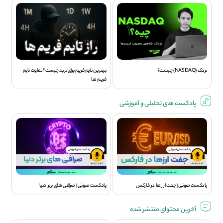
نزدک (NASDAQ) چیست؟
بهترین تایم فریم برای ترید چیست؟ تفاوت تایم
فریم ها
پادکست های تحلیلی و آموزشی
پادکست صوتی | جفت ارز ها در فارکس
پادکست صوتی | صرافی های برتر دنیا
آخرین محتوای منتشر شده