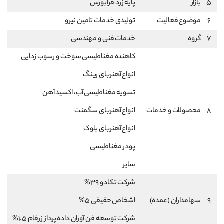
5
بازار
پایه زرد فرابورس
6
موضوع فعالیت
تولیدی خدمات تامین نیرو
7
گروه
خدمات فنی و مهندسی
کاهنده مغناطیسی سوخت و رسوب زدایی
انواع آهنربای رینگ
تسویه مغناطیسی آب، اکسید آهن
8
محصولات و خدمات
انواع آهنربای سگمنت
انواع آهنربای بلوک
پودر مغناطیسی
سایر
شرکت تکادو 39%
9
سهامداران (عمده)
اشخاص حقیقی 5%
شرکت توسعه فن آوران داده پرداز زرفام 1.5%