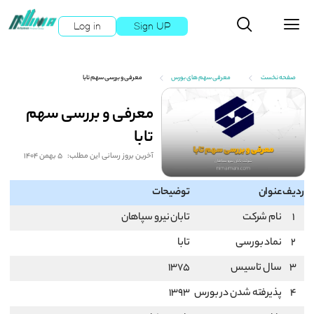
Log in
Sign UP
صفحه نخست
معرفی سهم های بورس
معرفی و بررسی سهم تابا
معرفی و بررسی سهم
تابا
آخرین بروز رسانی این مطلب:
5 بهمن 1404
ردیف
عنوان
توضیحات
1
نام شرکت
تابان نيرو سپاهان
2
نماد بورسی
تابا
3
سال تاسیس
1375
4
پذیرفته شدن در بورس
1393