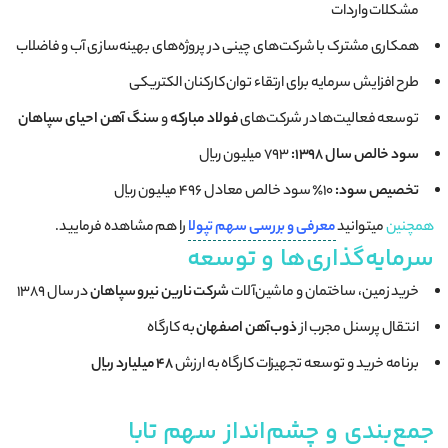
مشکلات واردات
همکاری مشترک با شرکت‌های چینی در پروژه‌های بهینه‌سازی آب و فاضلاب
طرح افزایش سرمایه برای ارتقاء توان کارکنان الکتریکی
توسعه فعالیت‌ها در شرکت‌های
فولاد مبارکه
و
سنگ آهن احیای سپاهان
سود خالص سال ۱۳۹۸:
۷۹۳ میلیون ریال
تخصیص سود:
۱۰٪ سود خالص معادل ۴۹۶ میلیون ریال
همچنین
میتوانید
معرفی و بررسی سهم تپولا
را هم مشاهده فرمایید.
سرمایه‌گذاری‌ها و توسعه
خرید زمین، ساختمان و ماشین‌آلات
شرکت نارین نیرو سپاهان
در سال ۱۳۸۹
انتقال پرسنل مجرب از
ذوب‌آهن اصفهان
به کارگاه
برنامه خرید و توسعه تجهیزات کارگاه به ارزش
۴۸ میلیارد ریال
جمع‌بندی و چشم‌انداز سهم تابا