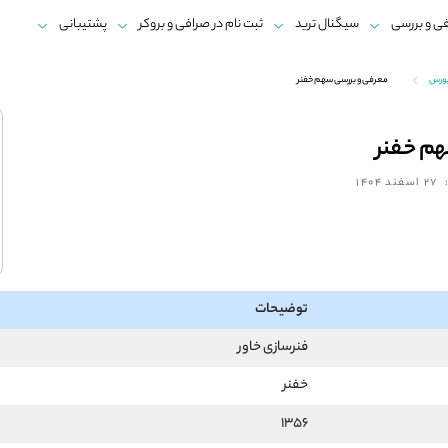
ی و بررسی
سیگنال ترید
ثبت نام در صرافی و بروکر
پشتیبانی
بورس
معرفی و بررسی سهم خفنر
م خفنر
27 اسفند 1404
توضیحات
فنرسازی خاور
خفنر
1356