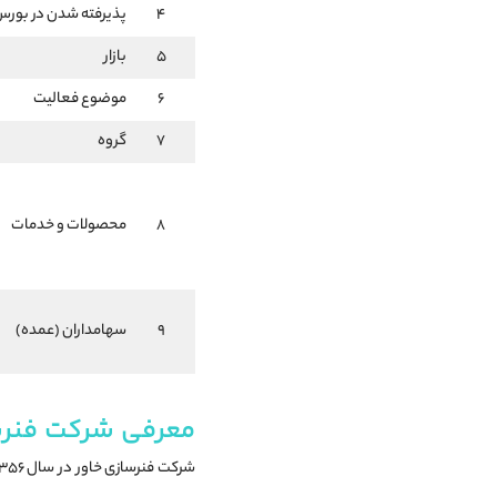
4
پذیرفته شدن در بور
5
بازار
6
موضوع فعالیت
7
گروه
8
محصولات و خدمات
9
سهامداران (عمده)
معرفی شرکت فنرس