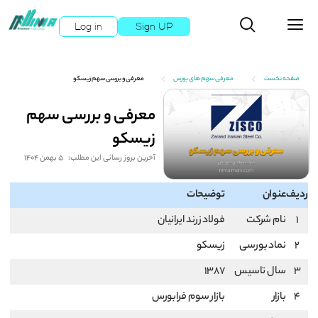
Log in
Sign UP
صفحه نخست
معرفی سهم های بورس
معرفی و بررسی سهم زیسکو
معرفی و بررسی سهم
زیسکو
آخرین بروز رسانی این مطلب:
5 بهمن 1404
ردیف
عنوان
توضیحات
1
نام شرکت
فولاد زرند ایرانیان
2
نماد بورسی
زیسکو
3
سال تاسیس
1387
4
بازار
بازار سوم فرابورس