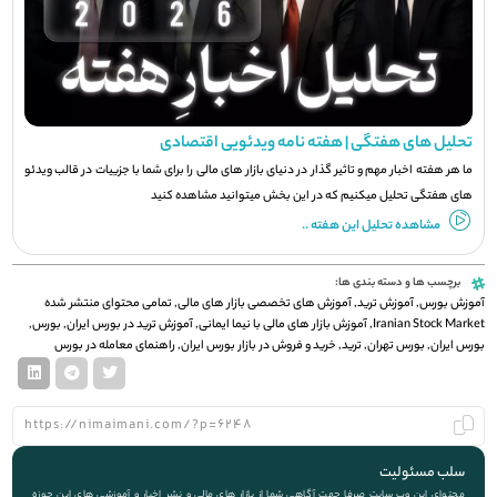
تحلیل های هفتگی | هفته نامه ویدئویی اقتصادی
ما هر هفته اخبار مهم و تاثیر گذار در دنیای بازار های مالی را برای شما با جزيیات در قالب ویدئو
های هفتگی تحلیل میکنیم که در این بخش میتوانید مشاهده کنید
مشاهده تحلیل این هفته ..
برچسب ها و دسته بندی ها:
آموزش بورس
,
آموزش ترید
,
آموزش های تخصصی بازار های مالی
,
تمامی محتوای منتشر شده
Iranian Stock Market
,
آموزش بازار های مالی با نیما ایمانی
,
آموزش ترید در بورس ایران
,
بورس
,
بورس ایران
,
بورس تهران
,
ترید
,
خرید و فروش در بازار بورس ایران
,
راهنمای معامله در بورس
سلب مسئولیت
محتوای این وب سایت صرفا جهت آگاهی شما از بازار های مالی و نشر اخبار و آموزشی های این حوزه