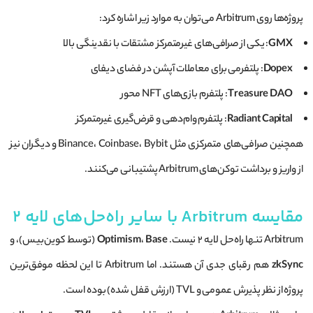
پروژه‌ها روی Arbitrum می‌توان به موارد زیر اشاره کرد:
GMX
: یکی از صرافی‌های غیرمتمرکز مشتقات با نقدینگی بالا
Dopex
: پلتفرمی برای معاملات آپشن در فضای دیفای
Treasure DAO
: پلتفرم بازی‌های NFT محور
Radiant Capital
: پلتفرم وام‌دهی و قرض‌گیری غیرمتمرکز
همچنین صرافی‌های متمرکزی مثل Binance، Coinbase، Bybit و دیگران نیز
از واریز و برداشت توکن‌های Arbitrum پشتیبانی می‌کنند.
مقایسه Arbitrum با سایر راه‌حل‌های لایه ۲
Arbitrum تنها راه‌حل لایه ۲ نیست.
Base
،
Optimism
(توسط کوین‌بیس)، و
zkSync
هم رقبای جدی آن هستند. اما Arbitrum تا این لحظه موفق‌ترین
پروژه از نظر پذیرش عمومی و TVL (ارزش قفل شده) بوده است.