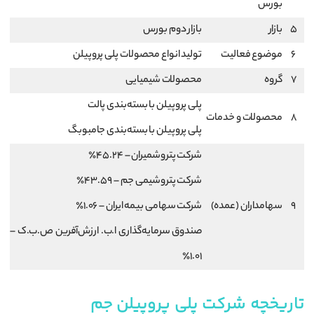
بورس
5
بازار
بازار دوم بورس
6
موضوع فعالیت
تولید انواع محصولات پلی پروپیلن
7
گروه
محصولات شیمیایی
پلی پروپیلن با بسته‌بندی پالت
8
محصولات و خدمات
پلی پروپیلن با بسته‌بندی جامبوبگ
شرکت پتروشمیران – 45.24٪
شرکت پتروشیمی جم – 43.59٪
9
سهامداران (عمده)
شرکت سهامی بیمه ایران – 1.06٪
صندوق سرمایه‌گذاری ا.ب. ارزش‌آفرین ص.ب.ک –
1.01٪
تاریخچه شرکت پلی پروپیلن جم