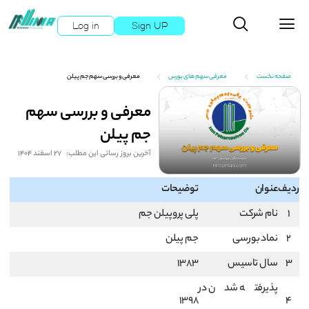
Log in
Sign UP
صفحه نخست
معرفی سهم های بورس
معرفی و بررسی سهم جم پیلن
معرفی و بررسی سهم
جم پیلن
آخرین بروز رسانی این مطلب:
27 اسفند 1404
ردیف
عنوان
توضیحات
1
نام شرکت
پلی پروپیلن جم
2
نماد بورسی
جم پیلن
3
سال تاسیس
1383
پذیرفته شدن در
1398
4