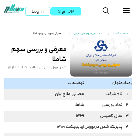
Log in
Sign UP
صفحه نخست
معرفی سهم های بورس
معرفی و بررسی سهم شاملا
معرفی و بررسی سهم
شاملا
آخرین بروز رسانی این مطلب:
27 اسفند 1404
ردیف
عنوان
توضیحات
1
نام شرکت
معدنی املاح ایران
2
نماد بورسی
شاملا
3
سال تاسیس
1369
4
پذیرفته شدن در بورس
اردیبهشت 1380