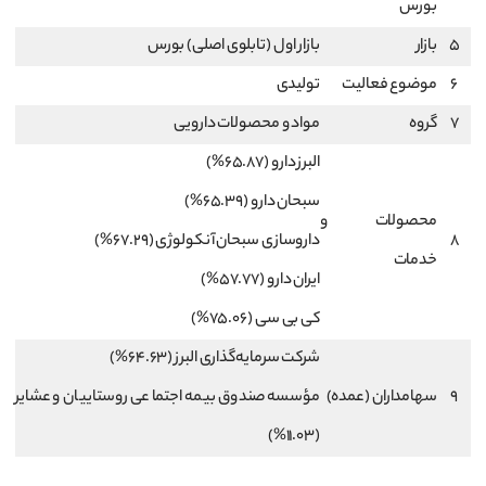
بورس
5
بازار
بازار اول (تابلوی اصلی) بورس
6
موضوع فعالیت
تولیدی
7
گروه
مواد و محصولات دارویی
البرز دارو (65.87%)
سبحان دارو (65.39%)
محصولات و
8
داروسازی سبحان آنکولوژی (67.29%)
خدمات
ایران دارو (57.77%)
کی بی سی (75.06%)
شرکت سرمایه‌گذاری البرز (64.63%)
9
سهامداران (عمده)
مؤسسه صندوق بیمه اجتماعی روستاییان و عشایر
(11.03%)