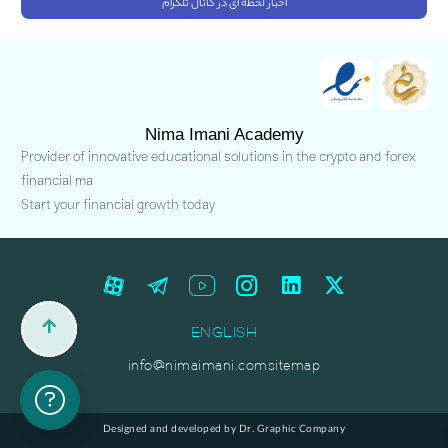
اخبار لحظه ای در کانال تلگرام
Nima Imani Academy
Provider of innovative educational solutions in the crypto and forex
financial ma
Start your financial growth today
ENGLISH
info@nimaimani.com
sitemap
Designed and developed by Dr. Graphic Company