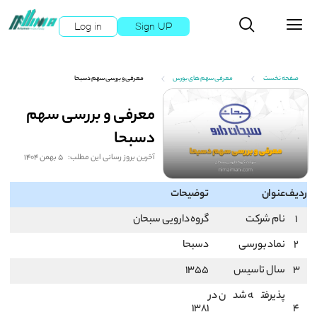
Log in
Sign UP
صفحه نخست
معرفی سهم های بورس
معرفی و بررسی سهم دسبحا
معرفی و بررسی سهم
دسبحا
آخرین بروز رسانی این مطلب:
5 بهمن 1404
ردیف
عنوان
توضیحات
1
نام شرکت
گروه دارویی سبحان
2
نماد بورسی
دسبحا
3
سال تاسیس
۱۳۵۵
پذیرفته شدن در
۱۳۸۱
4