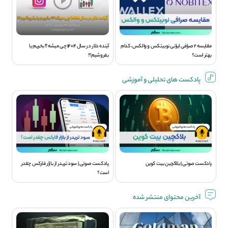
مقایسه 2 صرافی ایرانی نوبیتکس و والکس، کدام
آینده دلار در سال 1404 چی میشه؟! بخریم یا
بهتر است؟
بفروشیم؟!
پادکست های تحلیلی و آموزشی
پادکست صوتی | بلاکچین بیت کوین
پادکست صوتی | سود تريدر از بازار فارکس چقدر
است؟
آخرین محتوای منتشر شده