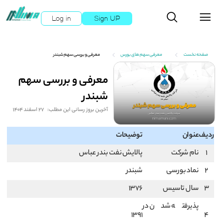
Log in
Sign UP
صفحه نخست
معرفی سهم های بورس
معرفی و بررسی سهم شبندر
معرفی و بررسی سهم
شبندر
آخرین بروز رسانی این مطلب:
27 اسفند 1404
ردیف
عنوان
توضیحات
1
نام شرکت
پالایش نفت بندر عباس
2
نماد بورسی
شبندر
3
سال تاسیس
1376
پذیرفته شدن در
1391
4