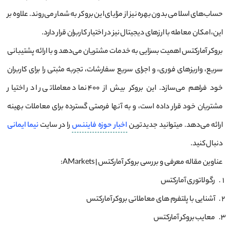
حساب‌های اسلامی بدون بهره نیز از مزایای این بروکر به شمار می‌روند. علاوه بر
این، امکان معامله با ارزهای دیجیتال نیز در اختیار کاربران قرار دارد.
بروکر آمارکتس اهمیت بسزایی به خدمات مشتریان می‌دهد و با ارائه پشتیبانی
سریع، واریزهای فوری، و اجرای سریع سفارشات، تجربه مثبتی را برای کاربران
خود فراهم می‌سازد. این بروکر بیش از ۴۰۰ نماد معاملاتی را در اختیار
مشتریان خود قرار داده است، و به آنها فرصتی گسترده برای معاملات بهینه
ارائه می‌دهد. میتوانید جدیدترین
اخبار
حوزه
فایننس
را در سایت
نیما ایمانی
دنبال کنید.
عناوین مقاله معرفی و بررسی بروکر آمارکتس | AMarkets:
رگولاتوری آمارکتس
آشنایی با پلتفرم های معاملاتی بروکر آمارکتس
معایب بروکر آمارکتس