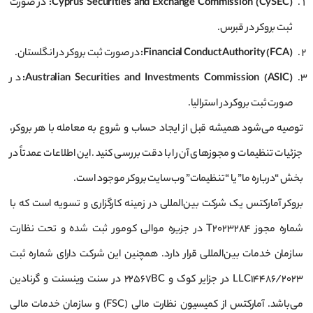
Cyprus Securities and Exchange Commission (CySEC)
:
در صورت
ثبت بروکر در قبرس.
Financial Conduct Authority (FCA)
:
در صورت ثبت بروکر در انگلستان.
Australian Securities and Investments Commission (ASIC)
:
در
صورت ثبت بروکر در استرالیا.
توصیه می‌شود همیشه قبل از ایجاد حساب و شروع به معامله با هر بروکر،
جزئیات تنظیمات و مجوزهای آن را با دقت بررسی کنید. این اطلاعات عمدتاً در
بخش “درباره ما” یا “تنظیمات” وب‌سایت بروکر موجود است.
بروکر آمارکتس یک شرکت بین‌المللی در زمینه کارگزاری و تسویه است که با
شماره مجوز T2023284 در جزیره موالی کومور ثبت شده و تحت نظارت
سازمان خدمات بین‌المللی قرار دارد. همچنین این شرکت دارای شماره ثبت
LLC14486/2023 در جزایر کوک و 22567BC در سنت وینسنت و گرنادین
می‌باشد. آمارکتس از کمیسیون نظارت مالی (FSC) و سازمان خدمات مالی