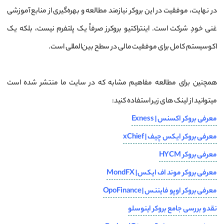
در نهایت، موفقیت در این بروکر نیازمند مطالعه و بهره‌گیری از منابع آموزشی
غنی خودِ شرکت است. اینتراکتیو بروکرز صرفاً یک پلتفرم نیست، بلکه یک
اکوسیستم کامل برای موفقیت مالی در سطح بین‌المللی است.
همچنین برای مطالعه مفاهیم مشابه که در سایت ما منتشر شده است
میتوانید از لینک های زیر استفاده کنید:
معرفی بروکر اکسنس | Exness
معرفی بروکر ایکس چیف | xChief
معرفی بروکر HYCM
معرفی بروکر موند اف ایکس | MondFX
معرفی بروکر اوپو فایننس | OpoFinance
نقد و بررسی جامع بروکر اینوسلو