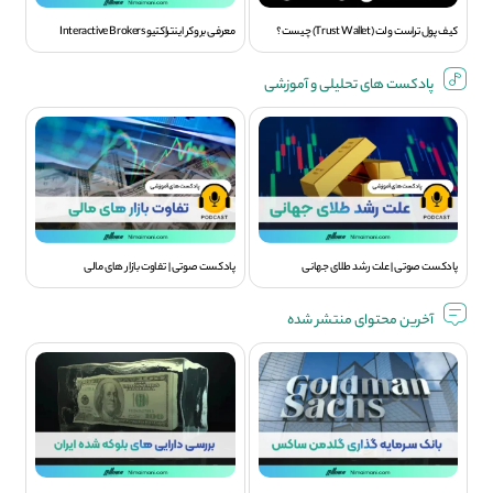
کیف پول تراست ولت (Trust Wallet) چیست؟
معرفی بروکر اینتراکتیو Interactive Brokers
پادکست های تحلیلی و آموزشی
پادکست صوتی | علت رشد طلای جهانی
پادکست صوتی | تفاوت بازار های مالی
آخرین محتوای منتشر شده