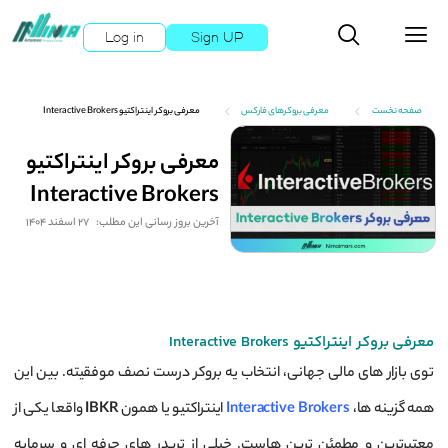
Log in
Sign UP
صفحه نخست
معرفی بروکرهای فارکس
معرفی بروکر اینتراکتیو Interactive Brokers
معرفی بروکر اینتراکتیو
Interactive Brokers
آخرین بروز رسانی این مطلب:
27 اسفند 1404
معرفی بروکر اینتراکتیو Interactive Brokers
توی بازار های مالی جهانی، انتخاب یه بروکر درست نصف موفقیته. بین این
همه گزینه ها،
Interactive Brokers
اینتراکتیو یا همون
IBKR
واقعا یکی از
معتبرترین و مطمئن ترین هاست. خیلی از تریدر های حرفه ای و سرمایه