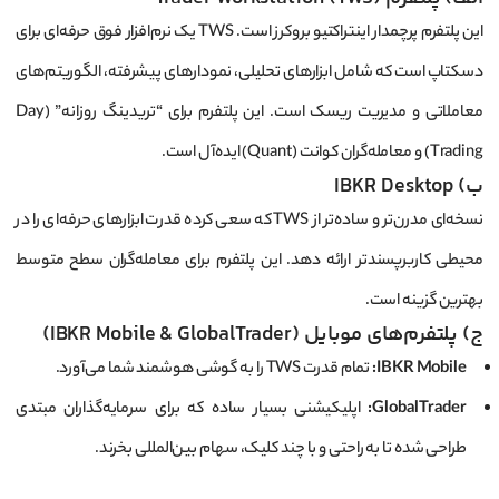
این پلتفرم پرچمدار اینتراکتیو بروکرز است. TWS یک نرم‌افزار فوق حرفه‌ای برای
دسکتاپ است که شامل ابزارهای تحلیلی، نمودارهای پیشرفته، الگوریتم‌های
معاملاتی و مدیریت ریسک است. این پلتفرم برای “تریدینگ روزانه” (Day
Trading) و معامله‌گران کوانت (Quant) ایده‌آل است.
ب) IBKR Desktop
نسخه‌ای مدرن‌تر و ساده‌تر از TWS که سعی کرده قدرت ابزارهای حرفه‌ای را در
محیطی کاربرپسندتر ارائه دهد. این پلتفرم برای معامله‌گران سطح متوسط
بهترین گزینه است.
ج) پلتفرم‌های موبایل (IBKR Mobile & GlobalTrader)
IBKR Mobile:
تمام قدرت TWS را به گوشی هوشمند شما می‌آورد.
GlobalTrader:
اپلیکیشنی بسیار ساده که برای سرمایه‌گذاران مبتدی
طراحی شده تا به راحتی و با چند کلیک، سهام بین‌المللی بخرند.