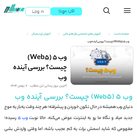
Log in
Sign UP
صفحه نخست
آموزش های تخصصی بازار های مالی
آموزش ارز دیجیتال
وب 5 (Web5) چیست؟ بررسی آینده وب
وب 5 (Web5)
چیست؟ بررسی آینده
وب
آخرین بروز رسانی این مطلب:
7 بهمن 1404
وب 5 (Web5) چیست؟ بررسی آینده وب
دنیای وب همیشه در حال تکون خوردن و پیشرفته؛ هر چند وقت یه‌بار یه موج
جدید میاد و نگاه ما رو به اینترنت عوض می‌کنه. حالا نوبت
وب 5
رسیده؛
مفهومی که شاید اسمش برات یه کم عجیب باشه، اما وقتی واردش بشی