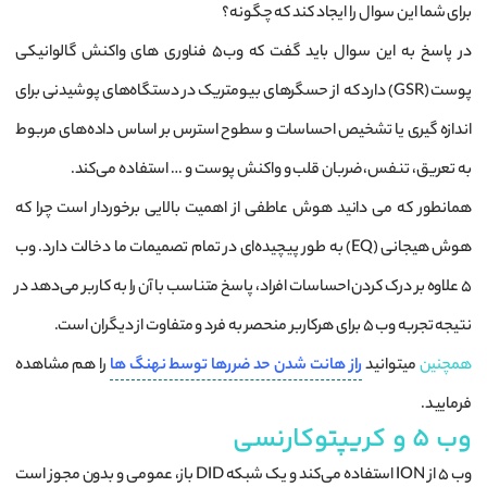
برای شما این سوال را ایجاد کند که چگونه؟
در پاسخ به این سوال باید گفت که وب5 فناوری ‌های واکنش گالوانیکی
پوست (GSR) دارد که از حسگرهای بیومتریک در دستگاه‌های پوشیدنی برای
اندازه ‌گیری یا تشخیص احساسات و سطوح استرس بر اساس داده‌های مربوط
به تعریق، تنفس، ضربان قلب و واکنش پوست و … استفاده می‌کند.
همانطور که می دانید هوش عاطفی از اهمیت بالایی برخوردار است چرا که
هوش هیجانی (EQ) به طور پیچیده‌ای در تمام تصمیمات ما دخالت دارد. وب
5 علاوه بر درک کردن احساسات افراد، پاسخ متناسب با آن را به کاربر می‌دهد در
نتیجه تجربه وب 5 برای هرکاربر منحصر به ‌فرد و متفاوت از دیگران است.
همچنین
میتوانید
راز هانت شدن حد ضررها توسط نهنگ ها
را هم مشاهده
فرمایید.
وب 5 و کریپتوکارنسی
وب 5 از ION استفاده می‌کند و یک شبکه DID باز، عمومی و بدون مجوز است