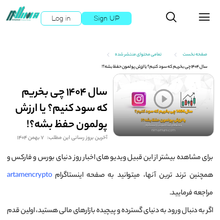
Log in
Sign UP
صفحه نخست
تمامی محتوای منتشر شده
سال 1404 چی بخریم که سود کنیم؟ یا ارزش پولمون حفظ بشه؟!
سال 1404 چی بخریم
که سود کنیم؟ یا ارزش
پولمون حفظ بشه؟!
آخرین بروز رسانی این مطلب:
7 بهمن 1404
برای مشاهده بیشتر از این قبیل ویدیو های اخبار روز دنیای بورس و فارکس و
همچنین ترند ترین آنها، میتوانید به صفحه اینستاگرام
artamencrypto
مراجعه فرمایید.
اگر به دنبال ورود به دنیای گسترده و پیچیده بازارهای مالی هستید، اولین قدم