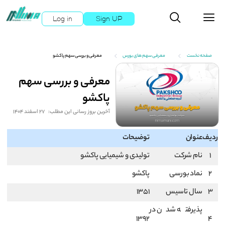
Log in
Sign UP
صفحه نخست
معرفی سهم های بورس
معرفی و بررسی سهم پاکشو
معرفی و بررسی سهم
پاکشو
آخرین بروز رسانی این مطلب:
27 اسفند 1404
ردیف
عنوان
توضیحات
1
نام شرکت
تولیدی و شیمیایی پاکشو
2
نماد بورسی
پاکشو
3
سال تاسیس
1351
پذیرفته شدن در
1392
4