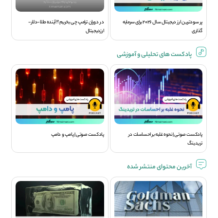
پر سودترین ارز دیجیتال سال 2026 برای سرمایه
در دوران ترامپ چی بخریم؟! آینده طلا-دلار-
گذاری
ارزدیجیتال
پادکست های تحلیلی و آموزشی
پادکست صوتی | نحوه غلبه بر احساسات در
پادکست صوتی | پامپ و دامپ
تریدینگ
آخرین محتوای منتشر شده