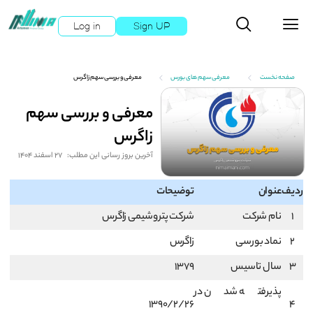
Log in
Sign UP
صفحه نخست
معرفی سهم های بورس
معرفی و بررسی سهم زاگرس
معرفی و بررسی سهم
زاگرس
آخرین بروز رسانی این مطلب:
27 اسفند 1404
ردیف
عنوان
توضیحات
1
نام شرکت
شرکت پتروشیمی زاگرس
2
نماد بورسی
زاگرس
3
سال تاسیس
1379
پذیرفته شدن در
1390/2/26
4